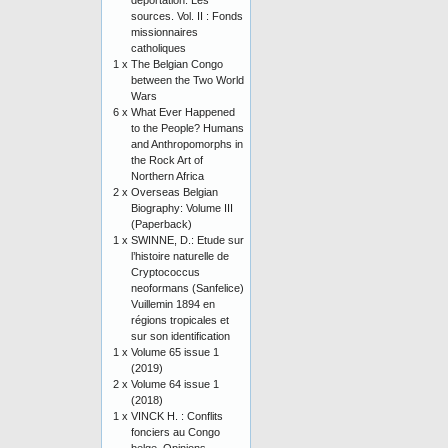
déportation. Les
sources. Vol. II : Fonds
missionnaires
catholiques
1 x
The Belgian Congo
between the Two World
Wars
6 x
What Ever Happened
to the People? Humans
and Anthropomorphs in
the Rock Art of
Northern Africa
2 x
Overseas Belgian
Biography: Volume III
(Paperback)
1 x
SWINNE, D.: Etude sur
l’histoire naturelle de
Cryptococcus
neoformans (Sanfelice)
Vuillemin 1894 en
régions tropicales et
sur son identification
1 x
Volume 65 issue 1
(2019)
2 x
Volume 64 issue 1
(2018)
1 x
VINCK H. : Conflits
fonciers au Congo