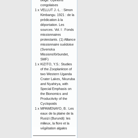
belge. Opinions
congolaises
1 x
VELLUT J.-L. : Simon
Kimbangu. 1921 : de la
prédication à la
déportation. Les
sources. Vol. I : Fonds
missionnaires
protestants. (1) Alliance
missionnaire suédoise
(Svenska
Missionsförbundet,
SMF)
1 x
KIZITO, Y.S.: Studies
of the Zooplankton of
two Western Uganda
Crater Lakes, Nkuruba
and Nyahirya, with
Special Emphasis on
the Bionomics and
Productivity of the
Cyclopoids
1 x
MPAWENAYO, B.: Les
eaux de la plaine de la
Rusizi (Burundi): les
milieux, la flore et la
végétation algales