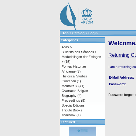
Top
»
Catalog
»
Login
Categories
Welcome,
Atlas->
Bulletins des Séances /
Returning C
Mededelingen der Zittingen-
>
(15)
Fontes Historiae
I am a returning c
Africanae
(7)
Historical Studies
E-Mail Address:
Collection
(1)
Password:
Memoirs->
(41)
Overseas Belgian
Password forgotten
Biography
(4)
Proceedings
(8)
Special Editions
Tribute Books
Yearbook
(1)
Featured