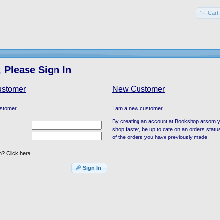
Cart 
 Please Sign In
ustomer
New Customer
ustomer.
I am a new customer.
By creating an account at Bookshop arsom you
shop faster, be up to date on an orders statu
of the orders you have previously made.
? Click here.
Sign In