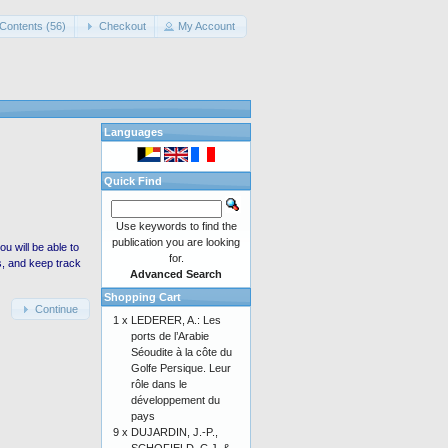
Contents (56)
Checkout
My Account
Languages
Quick Find
Use keywords to find the
publication you are looking
 will be able to
for.
s, and keep track
Advanced Search
Shopping Cart
Continue
1 x
LEDERER, A.: Les
ports de l’Arabie
Séoudite à la côte du
Golfe Persique. Leur
rôle dans le
développement du
pays
9 x
DUJARDIN, J.-P.,