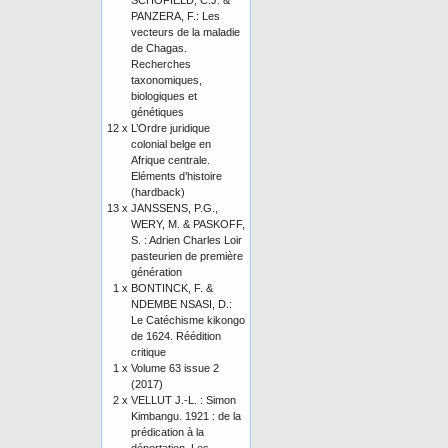
SCHOFIELD, C.J. &
PANZERA, F.: Les
vecteurs de la maladie
de Chagas.
Recherches
taxonomiques,
biologiques et
génétiques
12 x
L’Ordre juridique
colonial belge en
Afrique centrale.
Eléments d’histoire
(hardback)
13 x
JANSSENS, P.G.,
WERY, M. & PASKOFF,
S. : Adrien Charles Loir
pasteurien de première
génération
1 x
BONTINCK, F. &
NDEMBE NSASI, D.:
Le Catéchisme kikongo
de 1624. Réédition
critique
1 x
Volume 63 issue 2
(2017)
2 x
VELLUT J.-L. : Simon
Kimbangu. 1921 : de la
prédication à la