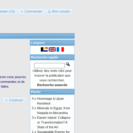
panier (13)
Commander
Mon compte
Langues
Recherche rapide
Utilisez des mots-clés pour
trouver la publication que
rsom vous pourrez
vous recherchez.
s commandes et de
Recherche avancée
faites
Panier
4 x
Hommage à Lilyan
Continuer
Kesteloot
3 x
Minerals in Egypt, from
Naqada to Alexandria
3 x
Easter Island: Collapse
or Transformation? A
State of the Art
1 x
Sustainable Energy for