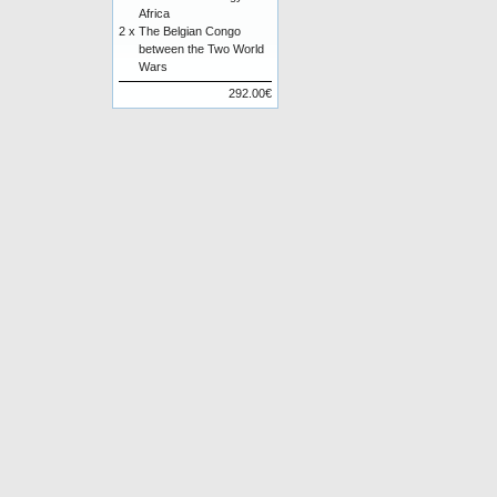
Africa
2 x
The Belgian Congo
between the Two World
Wars
292.00€