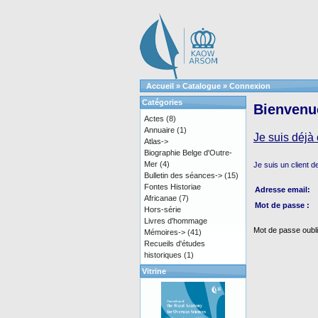
Accueil
»
Catalogue
»
Connexion
Catégories
Bienvenue
Actes
(8)
Annuaire
(1)
Je suis déjà 
Atlas->
Biographie Belge d'Outre-
Mer
(4)
Je suis un client de
Bulletin des séances->
(15)
Fontes Historiae
Adresse email:
Africanae
(7)
Mot de passe :
Hors-série
Livres d'hommage
Mot de passe oublié
Mémoires->
(41)
Recueils d'études
historiques
(1)
Vitrine