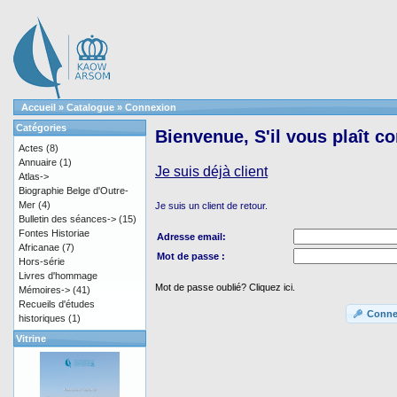
Accueil
»
Catalogue
»
Connexion
Catégories
Bienvenue, S'il vous plaît c
Actes
(8)
Annuaire
(1)
Je suis déjà client
Atlas->
Biographie Belge d'Outre-
Mer
(4)
Je suis un client de retour.
Bulletin des séances->
(15)
Fontes Historiae
Adresse email:
Africanae
(7)
Mot de passe :
Hors-série
Livres d'hommage
Mot de passe oublié? Cliquez ici.
Mémoires->
(41)
Recueils d'études
Conne
historiques
(1)
Vitrine