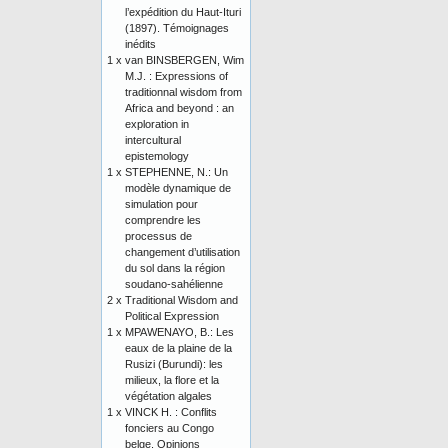
l’expédition du Haut-Ituri
(1897). Témoignages
inédits
1 x
van BINSBERGEN, Wim
M.J. : Expressions of
traditionnal wisdom from
Africa and beyond : an
exploration in
intercultural
epistemology
1 x
STEPHENNE, N.: Un
modèle dynamique de
simulation pour
comprendre les
processus de
changement d’utilisation
du sol dans la région
soudano-sahélienne
2 x
Traditional Wisdom and
Political Expression
1 x
MPAWENAYO, B.: Les
eaux de la plaine de la
Rusizi (Burundi): les
milieux, la flore et la
végétation algales
1 x
VINCK H. : Conflits
fonciers au Congo
belge. Opinions