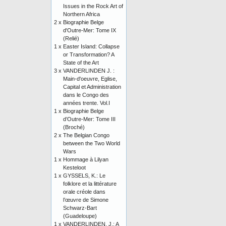
Issues in the Rock Art of
Northern Africa
2 x
Biographie Belge
d'Outre-Mer: Tome IX
(Relié)
1 x
Easter Island: Collapse
or Transformation? A
State of the Art
3 x
VANDERLINDEN J. :
Main-d'oeuvre, Eglise,
Capital et Administration
dans le Congo des
années trente. Vol.I
1 x
Biographie Belge
d’Outre-Mer: Tome III
(Broché)
2 x
The Belgian Congo
between the Two World
Wars
1 x
Hommage à Lilyan
Kesteloot
1 x
GYSSELS, K.: Le
folklore et la littérature
orale créole dans
l’œuvre de Simone
Schwarz-Bart
(Guadeloupe)
1 x
VANDERLINDEN, J.: A