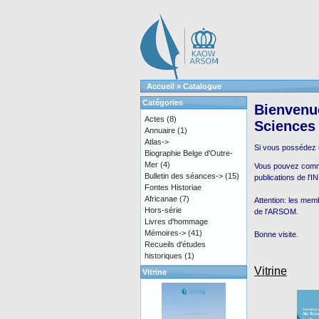
Accueil
»
Catalogue
Catégories
Bienvenue
Actes
(8)
Sciences
Annuaire
(1)
Atlas->
Si vous possédez
Biographie Belge d'Outre-
Mer
(4)
Vous pouvez comman
Bulletin des séances->
(15)
publications de l'
Fontes Historiae
Africanae
(7)
Attention: les mem
Hors-série
de l'ARSOM.
Livres d'hommage
Mémoires->
(41)
Bonne visite.
Recueils d'études
historiques
(1)
Vitrine
Vitrine