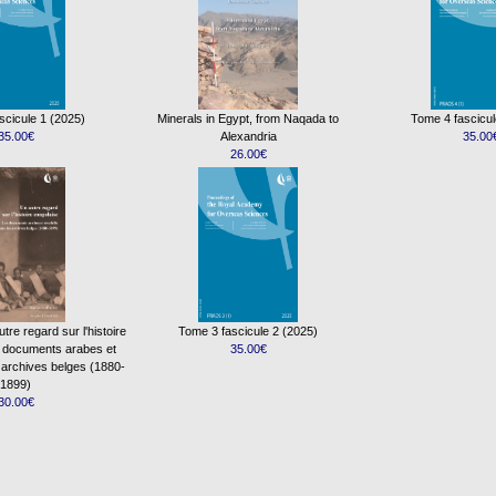
scicule 1 (2025)
Minerals in Egypt, from Naqada to
Tome 4 fascicul
35.00€
Alexandria
35.00
26.00€
re regard sur l'histoire
Tome 3 fascicule 2 (2025)
s documents arabes et
35.00€
 archives belges (1880-
1899)
30.00€