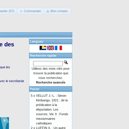
panier (57)
Commander
Mon compte
Langues
le des
Recherche rapide
 que les
Utilisez des mots-clés pour
trouver la publication que
vous recherchez.
ec le secrétariat
Recherche avancée
Panier
5 x
VELLUT J.-L. : Simon
Kimbangu. 1921 : de la
prédication à la
déportation. Les
sources. Vol. II : Fonds
missionnaires
catholiques
2 x
LUFFIN X. : Un autre