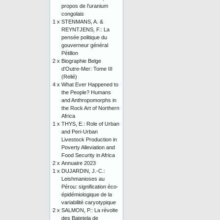
propos de l’uranium
congolais
1 x
STENMANS, A. &
REYNTJENS, F.: La
pensée politique du
gouverneur général
Pétillon
2 x
Biographie Belge
d’Outre-Mer: Tome III
(Relié)
4 x
What Ever Happened to
the People? Humans
and Anthropomorphs in
the Rock Art of Northern
Africa
1 x
THYS, E.: Role of Urban
and Peri-Urban
Livestock Production in
Poverty Alleviation and
Food Security in Africa
2 x
Annuaire 2023
1 x
DUJARDIN, J.-C.:
Leishmanioses au
Pérou: signification éco-
épidémiologique de la
variabilité caryotypique
2 x
SALMON, P.: La révolte
des Batetela de