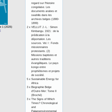
regard sur l'histoire
congolaise. Les
documents arabes et
swahilis dans les
archives belges (1880-
1899)
e 1 (2026)
2 x
VELLUT J.-L. : Simon
€
Kimbangu. 1921 : de la
prédication à la
déportation. Les
sources. Vol. I : Fonds
missionnaires
protestants. (2)
Missions baptistes et
autres traditions
évangéliques. Le pays
kongo entre
prophétismes et projets
de société.
5 x
Sustainable Energy for
Africa
3 x
Biographie Belge
d’Outre-Mer: Tome II
(Broché)
3 x
The Signs of Which
Times? Chronological
and
Palaeoenvironmental