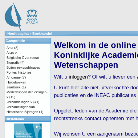
Hoofdpagina
»
Boekhandel
Categorieën
Welkom in de online
Acta
(8)
Koninklijke Academi
Atlas->
Belgische Overzeese
Wetenschappen
Biografie
(4)
Buitenreekspublicaties
Fontes Historiae
Wilt u
inloggen
? Of wilt u liever een
Africanae
(7)
Huldeboeken
U kunt hier alle niet-uitverkochte d
Jaarboek
(1)
Mededelingen der Zittingen-
publicaties en de INEAC publicaties 
>
(15)
Verhandelingen->
(41)
Verzamelingen van
Opgelet: leden van de Academie die
Historische Bijdragen
(1)
rechtstreeks contact opnemen met h
Uitstalraam
Wij wensen U een aangenaam bezoe