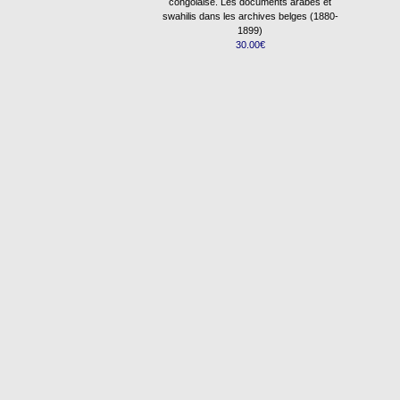
congolaise. Les documents arabes et
swahilis dans les archives belges (1880-
1899)
30.00€