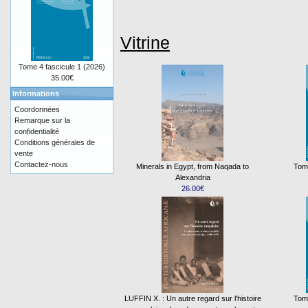
Vitrine
Tome 4 fascicule 1 (2026)
35.00€
Informations
Coordonnées
Remarque sur la
confidentialité
Conditions générales de
vente
Contactez-nous
Minerals in Egypt, from Naqada to
Tome
Alexandria
26.00€
LUFFIN X. : Un autre regard sur l'histoire
Tome