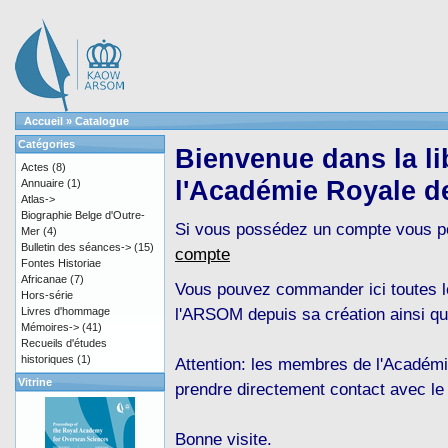
Accueil
»
Catalogue
Catégories
Bienvenue dans la lib
Actes
(8)
l'Académie Royale d
Annuaire
(1)
Atlas->
Biographie Belge d'Outre-
Si vous possédez un compte vous 
Mer
(4)
Bulletin des séances->
(15)
compte
Fontes Historiae
Africanae
(7)
Vous pouvez commander ici toutes le
Hors-série
l'ARSOM depuis sa création ainsi qu
Livres d'hommage
Mémoires->
(41)
Recueils d'études
historiques
(1)
Attention: les membres de l'Académi
Vitrine
prendre directement contact avec le
Bonne visite.