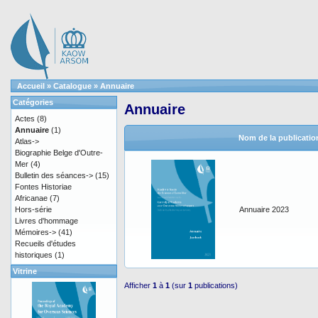
Accueil
»
Catalogue
»
Annuaire
Catégories
Annuaire
Actes
(8)
Annuaire
(1)
Nom de la publicatio
Atlas->
Biographie Belge d'Outre-
Mer
(4)
Bulletin des séances->
(15)
Fontes Historiae
Africanae
(7)
Hors-série
Annuaire 2023
Livres d'hommage
Mémoires->
(41)
Recueils d'études
historiques
(1)
Vitrine
Afficher
1
à
1
(sur
1
publications)