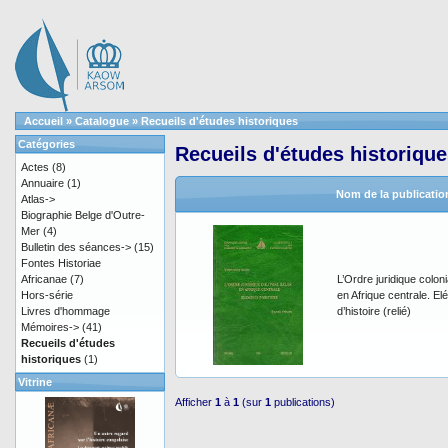
Accueil
»
Catalogue
»
Recueils d'études historiques
Catégories
Recueils d'études historiqu
Actes
(8)
Annuaire
(1)
Nom de la publicatio
Atlas->
Biographie Belge d'Outre-
Mer
(4)
Bulletin des séances->
(15)
Fontes Historiae
Africanae
(7)
L’Ordre juridique coloni
Hors-série
en Afrique centrale. E
Livres d'hommage
d’histoire (relié)
Mémoires->
(41)
Recueils d'études
historiques
(1)
Vitrine
Afficher
1
à
1
(sur
1
publications)