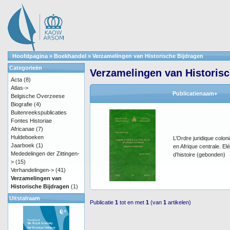
Hoofdpagina
»
Boekhandel
»
Verzamelingen van Historische Bijdragen
Categorieën
Verzamelingen van Historisc
Acta
(8)
Atlas->
Publicatienaam+
Belgische Overzeese
Biografie
(4)
Buitenreekspublicaties
Fontes Historiae
Africanae
(7)
Huldeboeken
L’Ordre juridique coloni
Jaarboek
(1)
en Afrique centrale. E
Mededelingen der Zittingen-
d’histoire (gebonden)
>
(15)
Verhandelingen->
(41)
Verzamelingen van
Historische Bijdragen
(1)
Uitstalraam
Publicatie
1
tot en met
1
(van
1
artikelen)