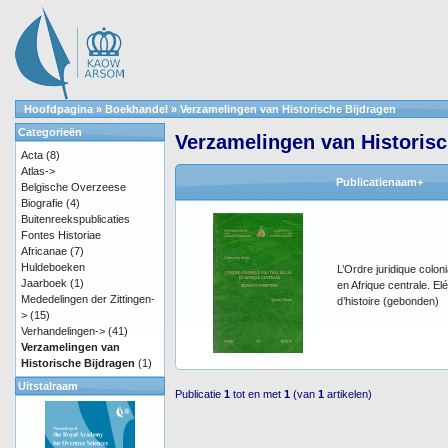
Hoofdpagina
»
Boekhandel
»
Verzamelingen van Historische Bijdragen
Categorieën
Verzamelingen van Historisc
Acta
(8)
Atlas->
Publicatienaam+
Belgische Overzeese
Biografie
(4)
Buitenreekspublicaties
Fontes Historiae
Africanae
(7)
Huldeboeken
L’Ordre juridique coloni
Jaarboek
(1)
en Afrique centrale. E
Mededelingen der Zittingen-
d’histoire (gebonden)
>
(15)
Verhandelingen->
(41)
Verzamelingen van
Historische Bijdragen
(1)
Uitstalraam
Publicatie
1
tot en met
1
(van
1
artikelen)