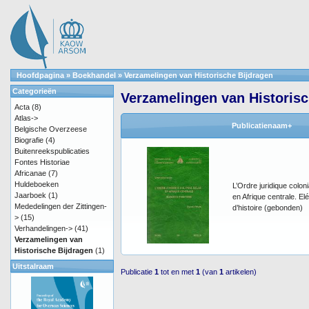
Hoofdpagina
»
Boekhandel
»
Verzamelingen van Historische Bijdragen
Categorieën
Verzamelingen van Historisc
Acta
(8)
Atlas->
Publicatienaam+
Belgische Overzeese
Biografie
(4)
Buitenreekspublicaties
Fontes Historiae
Africanae
(7)
Huldeboeken
L’Ordre juridique coloni
Jaarboek
(1)
en Afrique centrale. E
Mededelingen der Zittingen-
d’histoire (gebonden)
>
(15)
Verhandelingen->
(41)
Verzamelingen van
Historische Bijdragen
(1)
Uitstalraam
Publicatie
1
tot en met
1
(van
1
artikelen)