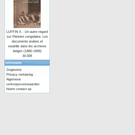
LUFFIN X. : Un autre regard
sur l'histoire congolaise. Les
documents arabes et
swahilis dans les archives
belges (1880-1899)
30.00€
Informatie
Gegevens
Privacy verklaring
Algemene
verkoopsvoorwaarden
Neem contact op