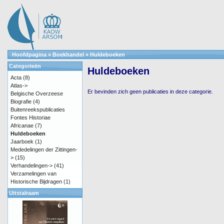
Hoofdpagina
»
Boekhandel
»
Huldeboeken
Categorieën
Huldeboeken
Acta
(8)
Atlas->
Er bevinden zich geen publicaties in deze categorie.
Belgische Overzeese
Biografie
(4)
Buitenreekspublicaties
Fontes Historiae
Africanae
(7)
Huldeboeken
Jaarboek
(1)
Mededelingen der Zittingen-
>
(15)
Verhandelingen->
(41)
Verzamelingen van
Historische Bijdragen
(1)
Uitstalraam