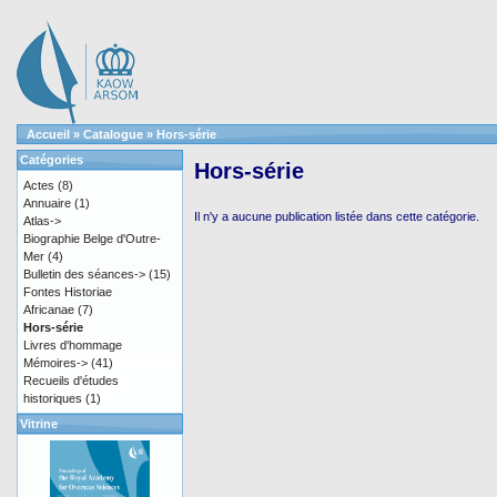
Accueil
»
Catalogue
»
Hors-série
Catégories
Hors-série
Actes
(8)
Annuaire
(1)
Il n'y a aucune publication listée dans cette catégorie.
Atlas->
Biographie Belge d'Outre-
Mer
(4)
Bulletin des séances->
(15)
Fontes Historiae
Africanae
(7)
Hors-série
Livres d'hommage
Mémoires->
(41)
Recueils d'études
historiques
(1)
Vitrine