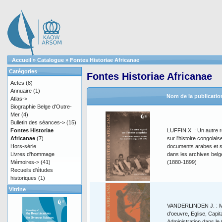
Accueil
»
Catalogue
»
Fontes Historiae Africanae
Catégories
Fontes Historiae Africanae
Actes
(8)
Annuaire
(1)
Nom de la publicatio
Atlas->
Biographie Belge d'Outre-
Mer
(4)
Bulletin des séances->
(15)
Fontes Historiae
LUFFIN X. : Un autre 
Africanae
(7)
sur l'histoire congolais
Hors-série
documents arabes et s
Livres d'hommage
dans les archives belg
Mémoires->
(41)
(1880-1899)
Recueils d'études
historiques
(1)
Vitrine
VANDERLINDEN J. : M
d'oeuvre, Eglise, Capita
Administration dans le