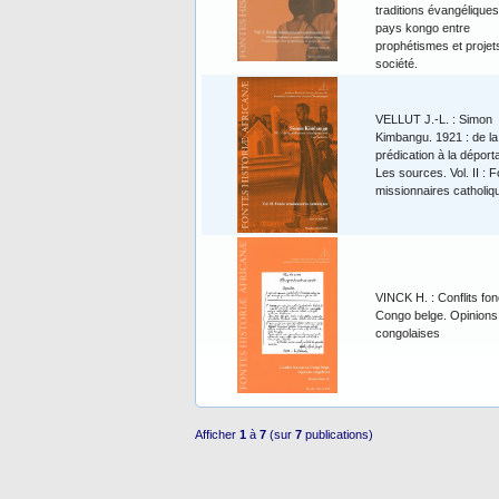
traditions évangéliques
pays kongo entre
prophétismes et projet
société.
VELLUT J.-L. : Simon
Kimbangu. 1921 : de la
prédication à la déporta
Les sources. Vol. II : 
missionnaires catholiq
VINCK H. : Conflits fon
Congo belge. Opinions
congolaises
Afficher
1
à
7
(sur
7
publications)