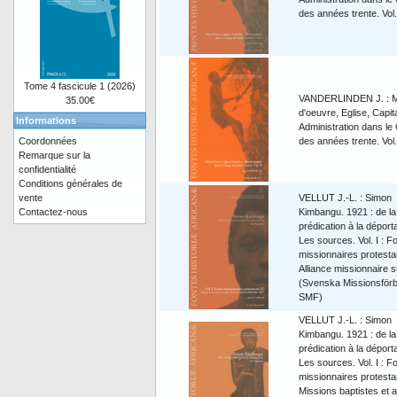
des années trente. Vol.
Tome 4 fascicule 1 (2026)
VANDERLINDEN J. : M
35.00€
d'oeuvre, Eglise, Capita
Informations
Administration dans le
Coordonnées
des années trente. Vol.
Remarque sur la
confidentialité
Conditions générales de
vente
VELLUT J.-L. : Simon
Contactez-nous
Kimbangu. 1921 : de la
prédication à la déporta
Les sources. Vol. I : F
missionnaires protesta
Alliance missionnaire 
(Svenska Missionsförb
SMF)
VELLUT J.-L. : Simon
Kimbangu. 1921 : de la
prédication à la déporta
Les sources. Vol. I : F
missionnaires protesta
Missions baptistes et 