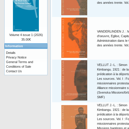
des années trente. Vol.
VANDERLINDEN J. : M
Volume 4 issue 1 (2026)
d'oeuvre, Eglise, Capita
35.00€
Administration dans le
des années trente. Vol.
Information
Details
Privacy Notice
General Terms and
VELLUT J.-L. : Simon
Conditions of Sale
Kimbangu. 1921 : de la
Contact Us
prédication à la déporta
Les sources. Vol. I : F
missionnaires protesta
Alliance missionnaire 
(Svenska Missionsförb
SMF)
VELLUT J.-L. : Simon
Kimbangu. 1921 : de la
prédication à la déporta
Les sources. Vol. I : F
missionnaires protesta
Missions baptistes et 