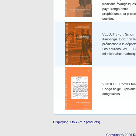
traditions évangéliques
pays kongo entre
prophétismes et projet
société.
VELLUT J.-L. : Simon
Kimbangu. 1921 : de la
prédication à la déporta
Les sources. Vol. II : 
missionnaires catholiq
VINCK H. : Conflits fon
Congo belge. Opinions
congolaises
Displaying
1
to
7
(of
7
products)
Copyright © 2026
R