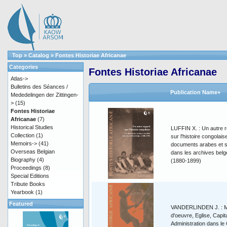
Top
»
Catalog
»
Fontes Historiae Africanae
Categories
Fontes Historiae Africanae
Atlas->
Bulletins des Séances /
Publication Name+
Mededelingen der Zittingen-
>
(15)
Fontes Historiae
Africanae
(7)
Historical Studies
LUFFIN X. : Un autre 
Collection
(1)
sur l'histoire congolais
Memoirs->
(41)
documents arabes et s
Overseas Belgian
dans les archives belg
Biography
(4)
(1880-1899)
Proceedings
(8)
Special Editions
Tribute Books
Yearbook
(1)
Featured
VANDERLINDEN J. : M
d'oeuvre, Eglise, Capita
Administration dans le