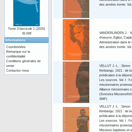
des années trente. Vol.
Tome 3 fascicule 1 (2025)
VANDERLINDEN J. : M
35.00€
d'oeuvre, Eglise, Capita
Informations
Administration dans le
Coordonnées
des années trente. Vol.
Remarque sur la
confidentialité
Conditions générales de
vente
VELLUT J.-L. : Simon
Contactez-nous
Kimbangu. 1921 : de la
prédication à la déporta
Les sources. Vol. I : F
missionnaires protesta
Alliance missionnaire 
(Svenska Missionsförb
SMF)
VELLUT J.-L. : Simon
Kimbangu. 1921 : de la
prédication à la déporta
Les sources. Vol. I : F
missionnaires protesta
Missions baptistes et 