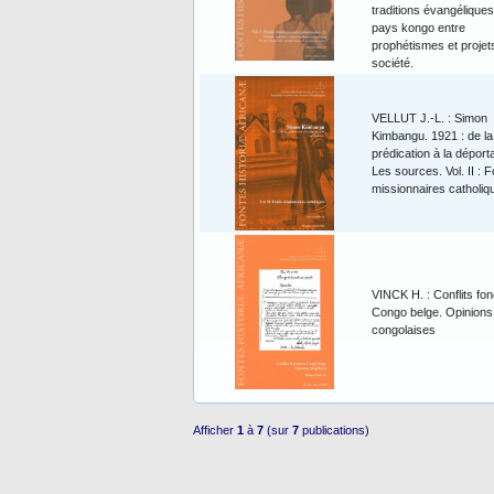
traditions évangéliques
pays kongo entre
prophétismes et projet
société.
VELLUT J.-L. : Simon
Kimbangu. 1921 : de la
prédication à la déporta
Les sources. Vol. II : 
missionnaires catholiq
VINCK H. : Conflits fon
Congo belge. Opinions
congolaises
Afficher
1
à
7
(sur
7
publications)