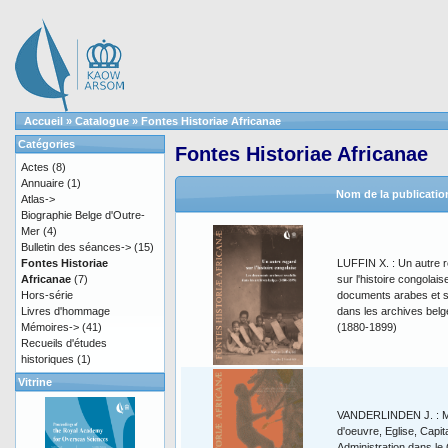
Accueil
»
Catalogue
»
Fontes Historiae Africanae
Catégories
Fontes Historiae Africanae
Actes
(8)
Annuaire
(1)
Nom de la publicatio
Atlas->
Biographie Belge d'Outre-
Mer
(4)
Bulletin des séances->
(15)
Fontes Historiae
LUFFIN X. : Un autre 
Africanae
(7)
sur l'histoire congolais
Hors-série
documents arabes et s
Livres d'hommage
dans les archives belg
Mémoires->
(41)
(1880-1899)
Recueils d'études
historiques
(1)
Vitrine
VANDERLINDEN J. : M
d'oeuvre, Eglise, Capita
Administration dans le