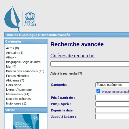
Accueil
»
Catalogue
»
Recherche avancée
Catégories
Recherche avancée
Actes
(8)
Annuaire
(1)
Critères de recherche
Atlas->
Biographie Belge d'Outre-
Mer
(4)
Bulletin des séances->
(15)
Aide à la recherche
[?]
Fontes Historiae
Africanae
(7)
Catégories:
Hors-série
Livres d'hommage
Inclure les sous-cat
Mémoires->
(41)
Prix à partir de :
Recueils d'études
historiques
(1)
Prix jusqu'à :
Vitrine
Depuis la date :
Jusqu'à la date :