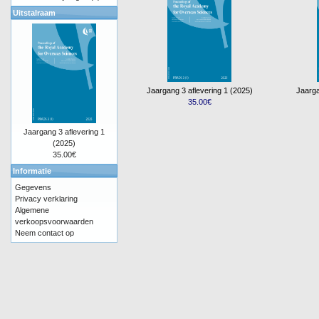
Uitstalraam
Jaargang 3 aflevering 1 (2025)
Jaarga
35.00€
Jaargang 3 aflevering 1
(2025)
35.00€
Informatie
Gegevens
Privacy verklaring
Algemene
verkoopsvoorwaarden
Neem contact op