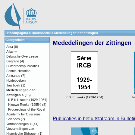
Hoofdpagina
»
Boekhandel
»
Mededelingen der Zittingen
Categorieën
Mededelingen der Zittingen
Acta
(8)
Atlas->
Belgische Overzeese
Biografie
(4)
Buitenreekspublicaties
Fontes Historiae
Africanae
(7)
Huldeboeken
Jaarboek
(1)
Mededelingen der
Zittingen
->
(15)
K.B.K.I. reeks (1929-1954)
N
K.B.K.I. reeks (1929-1954)
Nieuwe Reeks (1955-)
(8)
Proceedings of the Royal
Academy for Overseas
Publicaties in het uitstalraam in Bull
Sciences
(7)
Verhandelingen->
(41)
Verzamelingen van
Historische Bijdragen
(1)