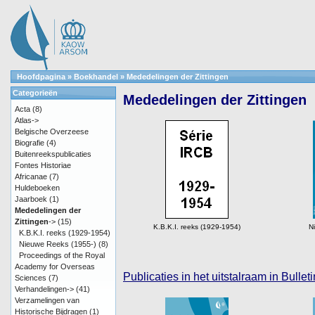
Hoofdpagina
»
Boekhandel
»
Mededelingen der Zittingen
Categorieën
Mededelingen der Zittingen
Acta
(8)
Atlas->
Belgische Overzeese
Biografie
(4)
Buitenreekspublicaties
Fontes Historiae
Africanae
(7)
Huldeboeken
Jaarboek
(1)
Mededelingen der
Zittingen
->
(15)
K.B.K.I. reeks (1929-1954)
N
K.B.K.I. reeks (1929-1954)
Nieuwe Reeks (1955-)
(8)
Proceedings of the Royal
Academy for Overseas
Publicaties in het uitstalraam in Bull
Sciences
(7)
Verhandelingen->
(41)
Verzamelingen van
Historische Bijdragen
(1)