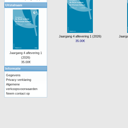
Uitstalraam
Jaargang 4 aflevering 1 (2026)
Jaarga
35.00€
Jaargang 4 aflevering 1
(2026)
35.00€
Informatie
Gegevens
Privacy verklaring
Algemene
verkoopsvoorwaarden
Neem contact op