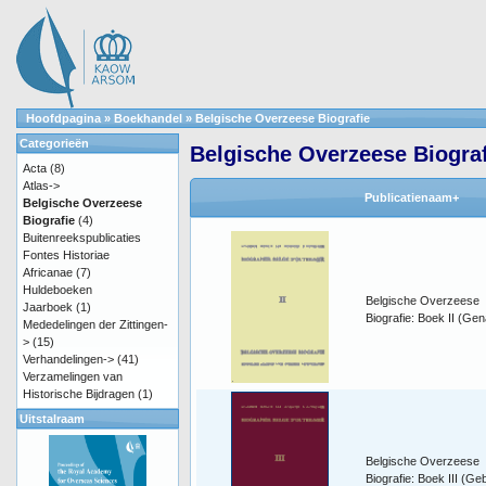
Hoofdpagina
»
Boekhandel
»
Belgische Overzeese Biografie
Categorieën
Belgische Overzeese Biograf
Acta
(8)
Atlas->
Publicatienaam+
Belgische Overzeese
Biografie
(4)
Buitenreekspublicaties
Fontes Historiae
Africanae
(7)
Huldeboeken
Belgische Overzeese
Jaarboek
(1)
Biografie: Boek II (Gen
Mededelingen der Zittingen-
>
(15)
Verhandelingen->
(41)
Verzamelingen van
Historische Bijdragen
(1)
Uitstalraam
Belgische Overzeese
Biografie: Boek III (G