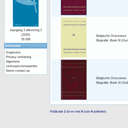
Jaargang 3 aflevering 2
(2025)
Belgische Overzeese
35.00€
Biografie: Boek III (Ge
Informatie
Gegevens
Privacy verklaring
Algemene
verkoopsvoorwaarden
Neem contact op
Belgische Overzeese
Biografie: Boek IX (G
Publicatie
1
tot en met
4
(van
4
artikelen)