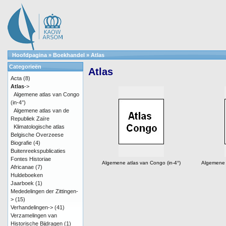
Hoofdpagina
»
Boekhandel
»
Atlas
Categorieën
Atlas
Acta
(8)
Atlas
->
Algemene atlas van Congo
(in-4°)
Algemene atlas van de
Republiek Zaïre
Klimatologische atlas
Belgische Overzeese
Biografie
(4)
Buitenreekspublicaties
Fontes Historiae
Algemene atlas van Congo (in-4°)
Algemene a
Africanae
(7)
Huldeboeken
Jaarboek
(1)
Mededelingen der Zittingen-
>
(15)
Verhandelingen->
(41)
Verzamelingen van
Historische Bijdragen
(1)