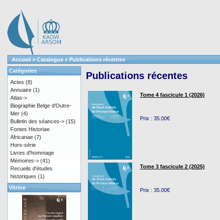
Accueil
»
Catalogue
»
Publications récentes
Catégories
Publications récentes
Actes
(8)
Annuaire
(1)
Tome 4 fascicule 1 (2026)
Atlas->
Biographie Belge d'Outre-
Mer
(4)
Prix : 35.00€
Bulletin des séances->
(15)
Fontes Historiae
Africanae
(7)
Hors-série
Livres d'hommage
Mémoires->
(41)
Tome 3 fascicule 2 (2025)
Recueils d'études
historiques
(1)
Vitrine
Prix : 35.00€