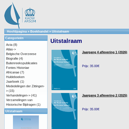
Hoofdpagina
»
Boekhandel
»
Uitstalraam
Categorieën
Uitstalraam
Acta
(8)
Atlas->
Jaargang 4 aflevering 1 (2026)
Belgische Overzeese
Biografie
(4)
Buitenreekspublicaties
Prijs: 35.00€
Fontes Historiae
Africanae
(7)
Huldeboeken
Jaarboek
(1)
Mededelingen der Zittingen-
>
(15)
Verhandelingen->
(41)
Jaargang 3 aflevering 2 (2025)
Verzamelingen van
Historische Bijdragen
(1)
Prijs: 35.00€
Uitstalraam