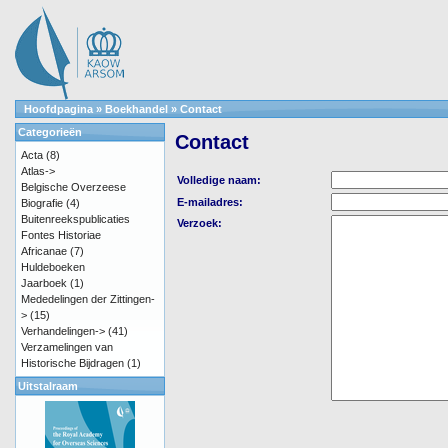
Hoofdpagina
»
Boekhandel
»
Contact
Categorieën
Contact
Acta
(8)
Atlas->
Volledige naam:
Belgische Overzeese
E-mailadres:
Biografie
(4)
Buitenreekspublicaties
Verzoek:
Fontes Historiae
Africanae
(7)
Huldeboeken
Jaarboek
(1)
Mededelingen der Zittingen-
>
(15)
Verhandelingen->
(41)
Verzamelingen van
Historische Bijdragen
(1)
Uitstalraam