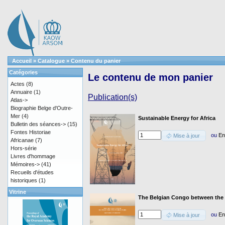
Accueil
»
Catalogue
»
Contenu du panier
Catégories
Le contenu de mon panier
Actes
(8)
Annuaire
(1)
Publication(s)
Atlas->
Biographie Belge d'Outre-
Mer
(4)
Sustainable Energy for Africa
Bulletin des séances->
(15)
Fontes Historiae
ou
En
Mise à jour
Africanae
(7)
Hors-série
Livres d'hommage
Mémoires->
(41)
Recueils d'études
historiques
(1)
Vitrine
The Belgian Congo between the
ou
En
Mise à jour