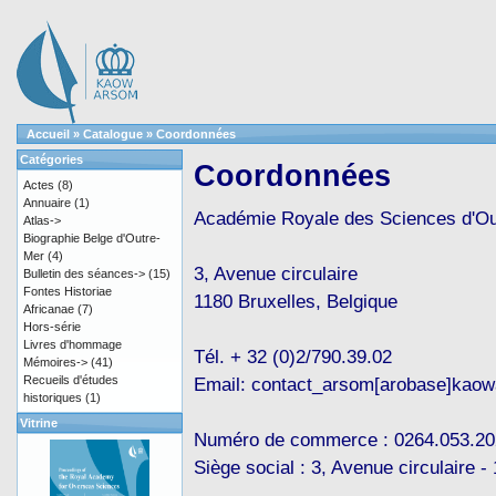
Accueil
»
Catalogue
»
Coordonnées
Catégories
Coordonnées
Actes
(8)
Annuaire
(1)
Académie Royale des Sciences d'O
Atlas->
Biographie Belge d'Outre-
Mer
(4)
3, Avenue circulaire
Bulletin des séances->
(15)
Fontes Historiae
1180 Bruxelles, Belgique
Africanae
(7)
Hors-série
Livres d'hommage
Tél. + 32 (0)2/790.39.02
Mémoires->
(41)
Recueils d'études
Email: contact_arsom[arobase]kaow
historiques
(1)
Vitrine
Numéro de commerce : 0264.053.20
Siège social : 3, Avenue circulaire -