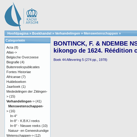
Hoofdpagina
»
Boekhandel
»
Verhandelingen
»
Menswetenschappen
»
Categorieën
BONTINCK, F. & NDEMBE NSA
Acta
(8)
kikongo de 1624. Réédition c
Atlas->
Belgische Overzeese
Boek 44 Aflevering 5 (274 pp., 1978)
Biografie
(4)
Buitenreekspublicaties
Fontes Historiae
Africanae
(7)
Huldeboeken
Jaarboek
(1)
Mededelingen der Zittingen-
>
(15)
Verhandelingen
->
(41)
Menswetenschappen
-
>
(16)
In-4°
In-8° - K.B.K.I reeks
In-8° - Nieuwe reeks
(10)
Natuur- en Geneeskundige
Wetenschappen->
(12)