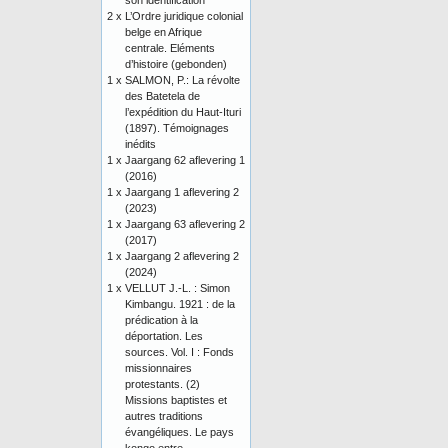
son identification
2 x
L’Ordre juridique colonial
belge en Afrique
centrale. Eléments
d’histoire (gebonden)
1 x
SALMON, P.: La révolte
des Batetela de
l’expédition du Haut-Ituri
(1897). Témoignages
inédits
1 x
Jaargang 62 aflevering 1
(2016)
1 x
Jaargang 1 aflevering 2
(2023)
1 x
Jaargang 63 aflevering 2
(2017)
1 x
Jaargang 2 aflevering 2
(2024)
1 x
VELLUT J.-L. : Simon
Kimbangu. 1921 : de la
prédication à la
déportation. Les
sources. Vol. I : Fonds
missionnaires
protestants. (2)
Missions baptistes et
autres traditions
évangéliques. Le pays