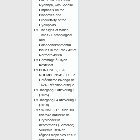
Lakes, Nkuruba and
Nyahirya, with Special
Emphasis on the
Bionomics and
Productivity of the
Cyclopoids
1 x
The Signs of Which
Times? Chronological
and
Palaeoenvironmental
Issues in the Rock Art of
Northern Africa
1 x
Hommage à Lilyan
Kesteloot
1 x
BONTINCK, F. &
NDEMBE NSASI, D.: Le
Catéchisme kikongo de
1624. Réédition critique
1 x
Jaargang 3 aflevering 1
(2025)
1 x
Jaargang 64 aflevering 1
(2018)
2 x
SWINNE, D.: Etude sur
l’histoire naturelle de
Cryptococcus
neoformans (Sanfelice)
Vuillemin 1894 en
régions tropicales et sur