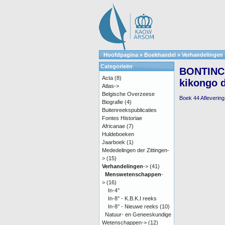
Hoofdpagina
»
Boekhandel
»
Verhandelingen
Categorieën
BONTINCK
Acta
(8)
kikongo d
Atlas->
Belgische Overzeese
Boek 44 Aflevering
Biografie
(4)
Buitenreekspublicaties
Fontes Historiae
Africanae
(7)
Huldeboeken
Jaarboek
(1)
Mededelingen der Zittingen-
>
(15)
Verhandelingen
->
(41)
Menswetenschappen
-
>
(16)
In-4°
In-8° - K.B.K.I reeks
In-8° - Nieuwe reeks
(10)
Natuur- en Geneeskundige
Wetenschappen->
(12)