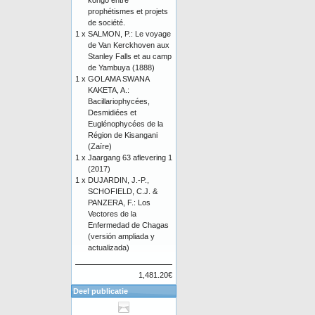
kongo entre
prophétismes et projets
de société.
1 x
SALMON, P.: Le voyage
de Van Kerckhoven aux
Stanley Falls et au camp
de Yambuya (1888)
1 x
GOLAMA SWANA
KAKETA, A.:
Bacillariophycées,
Desmidiées et
Euglénophycées de la
Région de Kisangani
(Zaïre)
1 x
Jaargang 63 aflevering 1
(2017)
1 x
DUJARDIN, J.-P.,
SCHOFIELD, C.J. &
PANZERA, F.: Los
Vectores de la
Enfermedad de Chagas
(versión ampliada y
actualizada)
1,481.20€
Deel publicatie