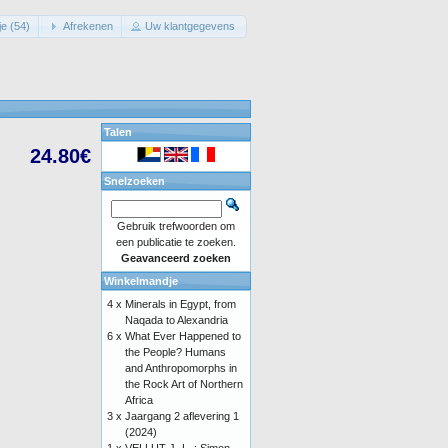
e (54)
Afrekenen
Uw klantgegevens
Talen
24.80€
Snelzoeken
Gebruik trefwoorden om
een publicatie te zoeken.
Geavanceerd zoeken
Winkelmandje
4 x
Minerals in Egypt, from
Naqada to Alexandria
6 x
What Ever Happened to
the People? Humans
and Anthropomorphs in
the Rock Art of Northern
Africa
3 x
Jaargang 2 aflevering 1
(2024)