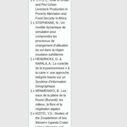
1 x
THYS, E.: Role of Urban
and Peri-Urban
Livestock Production in
Poverty Alleviation and
Food Security in Africa
1 x
STEPHENNE, N.: Un
modèle dynamique de
simulation pour
comprendre les
processus de
changement d’utilisation
du sol dans la région
soudano-sahélienne
1 x
HENDRICKX, G. &
NAPALA, A.: Le contrôle
de la trypanosomose « à
la carte »: une approche
intégrée basée sur un
Système d’Information
Géographique
1 x
MPAWENAYO, B.: Les
eaux de la plaine de la
Rusizi (Burundi): les
milieux, la flore et la
végétation algales
2 x
KIZITO, Y.S.: Studies of
the Zooplankton of two
Western Uganda Crater