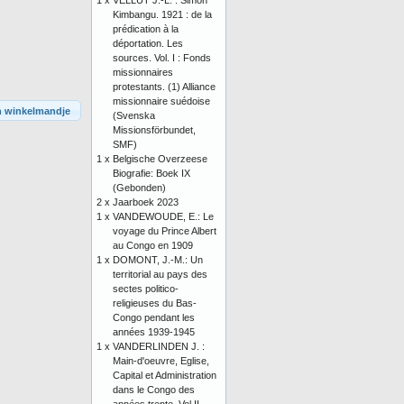
1 x
VELLUT J.-L. : Simon
Kimbangu. 1921 : de la
prédication à la
déportation. Les
sources. Vol. I : Fonds
missionnaires
protestants. (1) Alliance
missionnaire suédoise
n winkelmandje
(Svenska
Missionsförbundet,
SMF)
1 x
Belgische Overzeese
Biografie: Boek IX
(Gebonden)
2 x
Jaarboek 2023
1 x
VANDEWOUDE, E.: Le
voyage du Prince Albert
au Congo en 1909
1 x
DOMONT, J.-M.: Un
territorial au pays des
sectes politico-
religieuses du Bas-
Congo pendant les
années 1939-1945
1 x
VANDERLINDEN J. :
Main-d'oeuvre, Eglise,
Capital et Administration
dans le Congo des