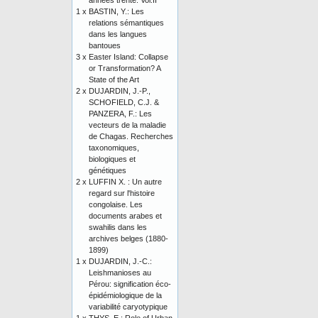
années trente. Vol.II
1 x
BASTIN, Y.: Les
relations sémantiques
dans les langues
bantoues
3 x
Easter Island: Collapse
or Transformation? A
State of the Art
2 x
DUJARDIN, J.-P.,
SCHOFIELD, C.J. &
PANZERA, F.: Les
vecteurs de la maladie
de Chagas. Recherches
taxonomiques,
biologiques et
génétiques
2 x
LUFFIN X. : Un autre
regard sur l'histoire
congolaise. Les
documents arabes et
swahilis dans les
archives belges (1880-
1899)
1 x
DUJARDIN, J.-C.:
Leishmanioses au
Pérou: signification éco-
épidémiologique de la
variabilité caryotypique