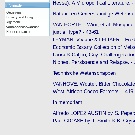
Hesse): A Micropolitical Literature. 
Informatie
Gegevens
Natuur- en Geneeskundige Wetens
Privacy verklaring
Algemene
VAN BORTEL, Wim, et.al. Mosquito-b
verkoopsvoorwaarden
just a Hype? - 43-61
Neem contact op
LEYMAN, Viviane & LELIAERT, Freder
Economic Botany Collection of Meis
Laura & Caljon, Guy. Challenges dur
Niches, Persistence and Relapse. -
Technische Wetenschappen
VANHOVE, Wouter. Bitter Chocolate: 
West-African Cocoa Farmers. - 419
In memoriam
Alfredo LOPEZ AUSTIN by S. Pepers
Paul GIGASE by T. Smith & B. Grys