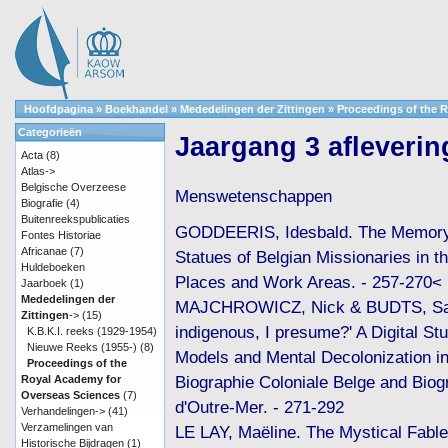
Hoofdpagina
»
Boekhandel
»
Mededelingen der Zittingen
»
Proceedings of the 
Categorieën
Jaargang 3 afleverin
Acta
(8)
Atlas->
Belgische Overzeese
Menswetenschappen
Biografie
(4)
Buitenreekspublicaties
GODDEERIS, Idesbald. The Memory 
Fontes Historiae
Africanae
(7)
Statues of Belgian Missionaries in th
Huldeboeken
Places and Work Areas. - 257-270< 
Jaarboek
(1)
Mededelingen der
MAJCHROWICZ, Nick & BUDTS, Sa
Zittingen
->
(15)
indigenous, I presume?' A Digital St
K.B.K.I. reeks (1929-1954)
Nieuwe Reeks (1955-)
(8)
Models and Mental Decolonization in
Proceedings of the
Biographie Coloniale Belge and Biog
Royal Academy for
Overseas Sciences
(7)
d'Outre-Mer. - 271-292
Verhandelingen->
(41)
Verzamelingen van
LE LAY, Maëline. The Mystical Fabl
Historische Bijdragen
(1)