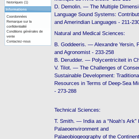
historiques
(1)
D. Demolin. — The Multiple Dimensi
Informations
Language Sound Systems: Contributi
Coordonnées
and Amerindian Languages - 211-23
Remarque sur la
confidentialité
Conditions générales de
Natural and Medical Sciences:
vente
Contactez-nous
B. Goddeeris. — Alexandre Yersin, Ph
and Agronomist - 233-258
B. Derudder. — Polycentriciteit in C
V. Tilot. — The Challenges of Conser
Sustainable Development: Tradition
Resources in Terms of Deep-Sea Mini
- 273-288
Technical Sciences:
T. Smith. — India as a “Noah’s Ark” 
Palaeoenvironment and
Palaeobiogeography of the Continent