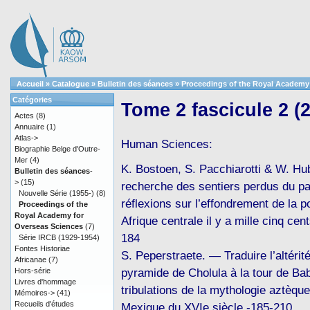
Accueil
»
Catalogue
»
Bulletin des séances
»
Proceedings of the Royal Academy
Catégories
Tome 2 fascicule 2 (
Actes
(8)
Annuaire
(1)
Atlas->
Human Sciences:
Biographie Belge d'Outre-
Mer
(4)
K. Bostoen, S. Pacchiarotti & W. Hu
Bulletin des séances
-
>
(15)
recherche des sentiers perdus du pa
Nouvelle Série (1955-)
(8)
réflexions sur l’effondrement de la p
Proceedings of the
Royal Academy for
Afrique centrale il y a mille cinq cen
Overseas Sciences
(7)
184
Série IRCB (1929-1954)
Fontes Historiae
S. Peperstraete. — Traduire l’altérité
Africanae
(7)
pyramide de Cholula à la tour de Bab
Hors-série
Livres d'hommage
tribulations de la mythologie aztèque
Mémoires->
(41)
Recueils d'études
Mexique du XVIe siècle -185-210