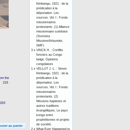
Kimbangu. 1921 : de la
prédication à la
déportation. Les
sources. Vol. I : Fonds
missionnaires
protestants. (1) Alliance
missionnaire suédoise
(Svenska
Missionsförbundet,
SMF)
3 x
VINCK H. : Conflits
fonciers au Congo
belge. Opinions
congolaises
1 x
VELLUT J.-L. : Simon
Kimbangu. 1921 : de la
prédication à la
rom the
déportation. Les
.... 215
sources. Vol. I : Fonds
missionnaires
protestants. (2)
Missions baptistes et
. 263
autres traditions
évangéliques. Le pays
kongo entre
prophétismes et projets
de société.
outer au panier
2 x
What Ever Happened to