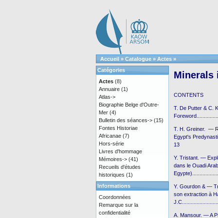
Accueil
»
Catalogue
»
Actes
»
Catégories
Minerals 
Actes
(8)
Annuaire
(1)
CONTENTS
Atlas->
Biographie Belge d'Outre-
T. De Putter & C.
Mer
(4)
Foreword...............
Bulletin des séances->
(15)
Fontes Historiae
T. H. Greiner. — R
Africanae
(7)
Egypt's Predynastic P
Hors-série
13
Livres d'hommage
Y. Tristant. — Expl
Mémoires->
(41)
dans le Ouadi Araba
Recueils d'études
Egypte)................
historiques
(1)
Informations
Y. Gourdon & — Troi
son extraction à Ha
Coordonnées
J.C......................
Remarque sur la
confidentialité
A. Mansour. — A Pr