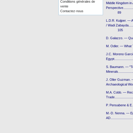
Conditions générales de
Middle Kingdom in 
vente
Perspective................
Contactez-nous
89
L.D.R. Kuijper. — A
/ Wadi Zabayda............
105
D. Galazzo. — Qua
M. Odler. — What 
J.C. Moreno Garci
Egypt...................
S. Baumann. — "Te
Minerals...............
J. Oller Guzman. 
Archaeological Work in 
M.A. Cobb. — Reco
Trade....................
P. Pensabene & E. Ga
M.-D. Nenna. — Eg
AD......................