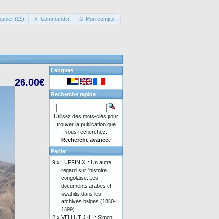
panier (29)
Commander
Mon compte
Langues
26.00€
Recherche rapide
Utilisez des mots-clés pour
trouver la publication que
vous recherchez.
Recherche avancée
Panier
9 x
LUFFIN X. : Un autre
regard sur l'histoire
congolaise. Les
documents arabes et
swahilis dans les
archives belges (1880-
1899)
2 x
VELLUT J.-L. : Simon