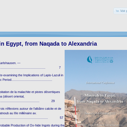
Voir 
in Egypt, from Naqada to Alexandria
 Karlshausen. —
..................................................... 7
e-examining the Implications of Lapis-Lazuli in
eriod................................................
oitation de la malachite et pistes désertiques
 (désert oriental,
................................................ 29
s réflexions autour de l'albâtre calcite et de
tnoub au IIIe millénaire av.
........................................................... 57
obable Production of Ox-hide Ingots during the