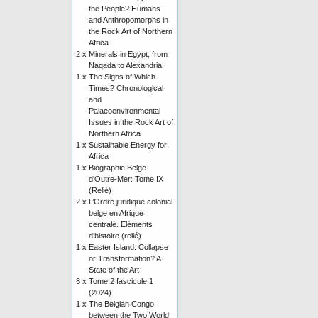
the People? Humans
and Anthropomorphs in
the Rock Art of Northern
Africa
2 x
Minerals in Egypt, from
Naqada to Alexandria
1 x
The Signs of Which
Times? Chronological
and
Palaeoenvironmental
Issues in the Rock Art of
Northern Africa
1 x
Sustainable Energy for
Africa
1 x
Biographie Belge
d'Outre-Mer: Tome IX
(Relié)
2 x
L’Ordre juridique colonial
belge en Afrique
centrale. Eléments
d’histoire (relié)
1 x
Easter Island: Collapse
or Transformation? A
State of the Art
3 x
Tome 2 fascicule 1
(2024)
1 x
The Belgian Congo
between the Two World