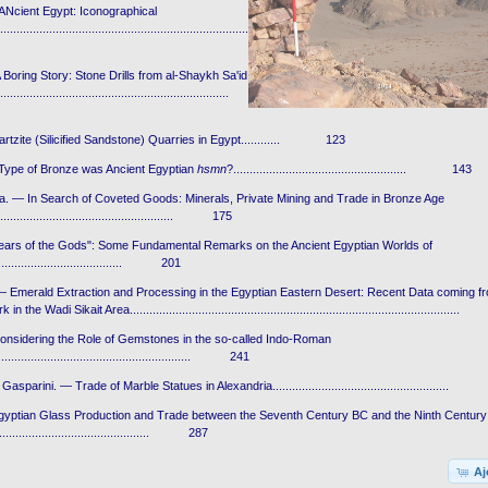
ANcient Egypt: Iconographical
.......................................................................
 Boring Story: Stone Drills from al-Shaykh Sa'id
...............................................................
rtzite (Silicified Sandstone) Quarries in Egypt............ 123
Type of Bronze was Ancient Egyptian
hsmn
?..................................................... 143
a. — In Search of Coveted Goods: Minerals, Private Mining and Trade in Bronze Age
....................................................... 175
ars of the Gods": Some Fundamental Remarks on the Ancient Egyptian Worlds of
....................................... 201
— Emerald Extraction and Processing in the Egyptian Eastern Desert: Recent Data coming f
the Wadi Sikait Area.................................................................................................
nsidering the Role of Gemstones in the so-called Indo-Roman
........................................................... 241
sparini. — Trade of Marble Statues in Alexandria.....................................................
yptian Glass Production and Trade between the Seventh Century BC and the Ninth Century
................................................. 287
Aj