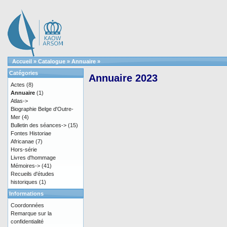
Accueil
»
Catalogue
»
Annuaire
»
Catégories
Annuaire 2023
Actes
(8)
Annuaire
(1)
Atlas->
Biographie Belge d'Outre-
Mer
(4)
Bulletin des séances->
(15)
Fontes Historiae
Africanae
(7)
Hors-série
Livres d'hommage
Mémoires->
(41)
Recueils d'études
historiques
(1)
Informations
Coordonnées
Remarque sur la
confidentialité