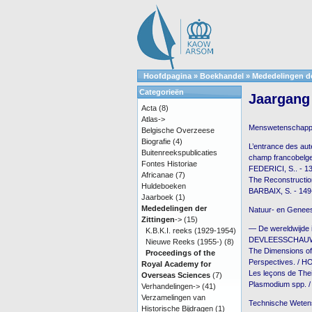
Hoofdpagina
»
Boekhandel
»
Mededelingen de
Categorieën
Jaargang 
Acta
(8)
Atlas->
Menswetenschap
Belgische Overzeese
Biografie
(4)
L’entrance des aut
Buitenreekspublicaties
champ francobelge 
Fontes Historiae
FEDERICI, S.. - 1
Africanae
(7)
The Reconstructio
Huldeboeken
BARBAIX, S. - 149
Jaarboek
(1)
Mededelingen der
Natuur- en Genee
Zittingen
->
(15)
— De wereldwijde 
K.B.K.I. reeks (1929-1954)
DEVLEESSCHAUWE
Nieuwe Reeks (1955-)
(8)
The Dimensions of
Proceedings of the
Perspectives. / H
Royal Academy for
Les leçons de Thei
Overseas Sciences
(7)
Plasmodium spp. 
Verhandelingen->
(41)
Verzamelingen van
Technische Wete
Historische Bijdragen
(1)