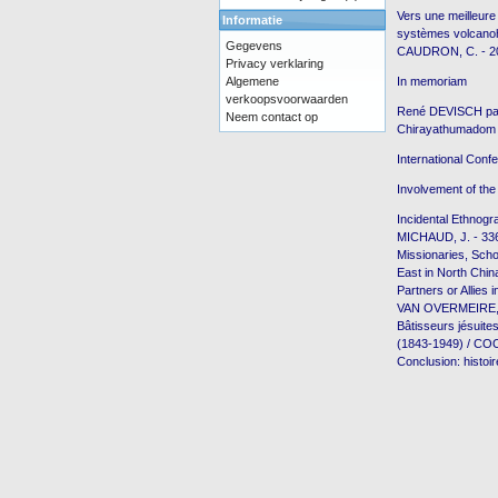
Vers une meilleur
Informatie
systèmes volcanohy
Gegevens
CAUDRON, C. - 2
Privacy verklaring
Algemene
In memoriam
verkoopsvoorwaarden
René DEVISCH par
Neem contact op
Chirayathumadom 
International Conf
Involvement of the
Incidental Ethnogr
MICHAUD, J. - 33
Missionaries, Sch
East in North Chi
Partners or Allies
VAN OVERMEIRE, 
Bâtisseurs jésuite
(1843-1949) / CO
Conclusion: histoi