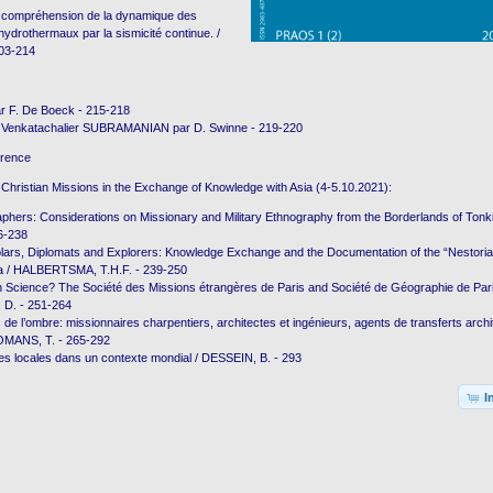
e compréhension de la dynamique des
drothermaux par la sismicité continue. /
03-214
 F. De Boeck - 215-218
Venkatachalier SUBRAMANIAN par D. Swinne - 219-220
erence
 Christian Missions in the Exchange of Knowledge with Asia (4-5.10.2021):
aphers: Considerations on Missionary and Military Ethnography from the Borderlands of Tonk
6-238
olars, Diplomats and Explorers: Knowledge Exchange and the Documentation of the “Nestoria
na / HALBERTSMA, T.H.F. - 239-250
 in Science? The Société des Missions étrangères de Paris and Société de Géographie de Par
D. - 251-264
s de l’ombre: missionnaires charpentiers, architectes et ingénieurs, agents de transferts arch
OMANS, T. - 265-292
res locales dans un contexte mondial / DESSEIN, B. - 293
I