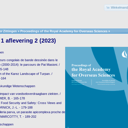
Winkelmandj
r Zittingen
»
Proceedings of the Royal Academy for Overseas Sciences
»
1 aflevering 2 (2023)
pen
eurs congolais de bande dessinée dans le
(2000-2014): le parcours de Pat Masioni. /
35-148
n of the Karez Landscape of Turpan. /
-164
skundige Wetenschappen
impact van voedseloverdraagbare ziekten. /
R, B. - 165-178
 Food Security and Safety: Cross Views and
ORNICK, J.-L. - 179-188
leria parva, un parasite apicomplexa proche de
/ MARCOTTY, T. - 189-202
nschappen