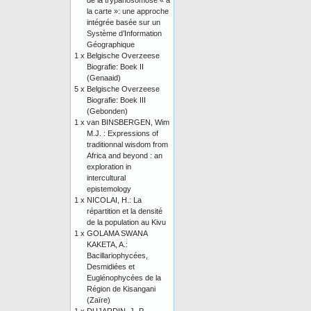
de la trypanosomose « à
la carte »: une approche
intégrée basée sur un
Système d’Information
Géographique
1 x
Belgische Overzeese
Biografie: Boek II
(Genaaid)
5 x
Belgische Overzeese
Biografie: Boek III
(Gebonden)
1 x
van BINSBERGEN, Wim
M.J. : Expressions of
traditionnal wisdom from
Africa and beyond : an
exploration in
intercultural
epistemology
1 x
NICOLAI, H.: La
répartition et la densité
de la population au Kivu
1 x
GOLAMA SWANA
KAKETA, A.:
Bacillariophycées,
Desmidiées et
Euglénophycées de la
Région de Kisangani
(Zaïre)