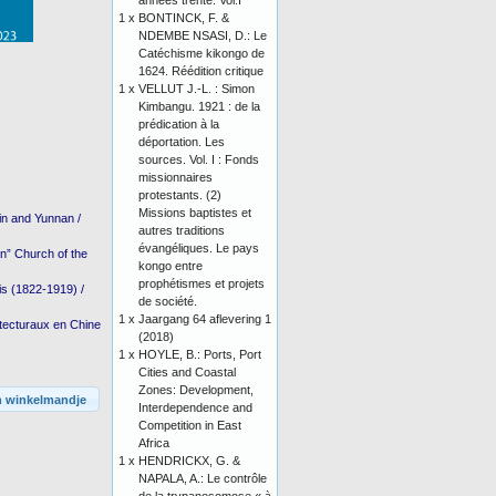
années trente. Vol.I
1 x
BONTINCK, F. &
NDEMBE NSASI, D.: Le
Catéchisme kikongo de
1624. Réédition critique
1 x
VELLUT J.-L. : Simon
Kimbangu. 1921 : de la
prédication à la
déportation. Les
sources. Vol. I : Fonds
missionnaires
protestants. (2)
Missions baptistes et
in and Yunnan /
autres traditions
évangéliques. Le pays
n” Church of the
kongo entre
prophétismes et projets
is (1822-1919) /
de société.
1 x
Jaargang 64 aflevering 1
itecturaux en Chine
(2018)
1 x
HOYLE, B.: Ports, Port
Cities and Coastal
Zones: Development,
n winkelmandje
Interdependence and
Competition in East
Africa
1 x
HENDRICKX, G. &
NAPALA, A.: Le contrôle