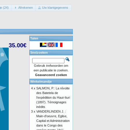
e (24)
Afrekenen
Uw klantgegevens
Talen
35.00€
Snelzoeken
Gebruik trefwoorden om
een publicatie te zoeken.
Geavanceerd zoeken
Winkelmandje
4 x
SALMON, P.: La révolte
des Batetela de
l’expédition du Haut-Ituri
(1897). Témoignages
inédits
3 x
VANDERLINDEN J. :
Main-d'oeuvre, Eglise,
Capital et Administration
dans le Congo des