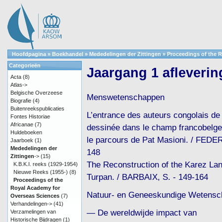
Hoofdpagina
»
Boekhandel
»
Mededelingen der Zittingen
»
Proceedings of the 
Categorieën
Jaargang 1 afleverin
Acta
(8)
Atlas->
Belgische Overzeese
Menswetenschappen
Biografie
(4)
Buitenreekspublicaties
L’entrance des auteurs congolais de
Fontes Historiae
Africanae
(7)
dessinée dans le champ francobelge
Huldeboeken
le parcours de Pat Masioni. / FEDERI
Jaarboek
(1)
Mededelingen der
148
Zittingen
->
(15)
The Reconstruction of the Karez La
K.B.K.I. reeks (1929-1954)
Nieuwe Reeks (1955-)
(8)
Turpan. / BARBAIX, S. - 149-164
Proceedings of the
Royal Academy for
Natuur- en Geneeskundige Wetens
Overseas Sciences
(7)
Verhandelingen->
(41)
— De wereldwijde impact van
Verzamelingen van
Historische Bijdragen
(1)