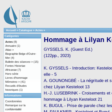
Accueil
»
Catalogue
»
Actes
»
Catégories
Hommage à Lilyan K
Actes
(8)
Annuaire
(1)
GYSSELS. K. (Guest Ed.)
Atlas->
Biographie Belge d'Outre-
(122pp., 2023)
Mer
(4)
Bulletin des séances->
(15)
Fontes Historiae
K. GYSSELS - Introduction: Kesteloot
Africanae
(7)
elle - 5
Hors-série
Livres d'hommage
A. GOUNONGBÉ - La négritude et se
Mémoires->
(41)
Recueils d'études
chez Lilyan Kesteloot 13
historiques
(1)
H.-J. LUSEBRINK - Croisements et 
Informations
hommage à Lilyan Kesteloot 21
Coordonnées
K. BUGUL - Prise de parole chez l
Remarque sur la
confidentialité
M. FAULKNER - Kesteloot et Bugul,