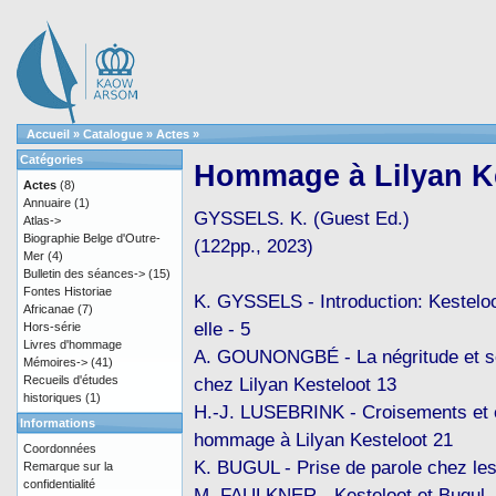
Accueil
»
Catalogue
»
Actes
»
Catégories
Hommage à Lilyan K
Actes
(8)
Annuaire
(1)
GYSSELS. K. (Guest Ed.)
Atlas->
Biographie Belge d'Outre-
(122pp., 2023)
Mer
(4)
Bulletin des séances->
(15)
Fontes Historiae
K. GYSSELS - Introduction: Kesteloot
Africanae
(7)
elle - 5
Hors-série
Livres d'hommage
A. GOUNONGBÉ - La négritude et se
Mémoires->
(41)
Recueils d'études
chez Lilyan Kesteloot 13
historiques
(1)
H.-J. LUSEBRINK - Croisements et 
Informations
hommage à Lilyan Kesteloot 21
Coordonnées
K. BUGUL - Prise de parole chez l
Remarque sur la
confidentialité
M. FAULKNER - Kesteloot et Bugul,