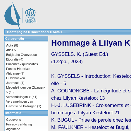
Hoofdpagina
»
Boekhandel
»
Acta
»
Categorieën
Hommage à Lilyan K
Acta
(8)
Atlas->
GYSSELS. K. (Guest Ed.)
Belgische Overzeese
Biografie
(4)
(122pp., 2023)
Buitenreekspublicaties
Fontes Historiae
Africanae
(7)
K. GYSSELS - Introduction: Kesteloot
Huldeboeken
elle - 5
Jaarboek
(1)
Mededelingen der Zittingen-
A. GOUNONGBÉ - La négritude et se
>
(15)
Verhandelingen->
(41)
chez Lilyan Kesteloot 13
Verzamelingen van
H.-J. LUSEBRINK - Croisements et 
Historische Bijdragen
(1)
hommage à Lilyan Kesteloot 21
Informatie
K. BUGUL - Prise de parole chez l
Gegevens
Privacy verklaring
M. FAULKNER - Kesteloot et Bugul,
Algemene