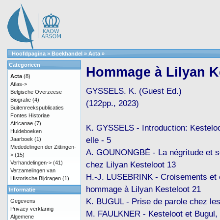
Hoofdpagina
»
Boekhandel
»
Acta
»
Categorieën
Hommage à Lilyan K
Acta
(8)
Atlas->
GYSSELS. K. (Guest Ed.)
Belgische Overzeese
Biografie
(4)
(122pp., 2023)
Buitenreekspublicaties
Fontes Historiae
Africanae
(7)
K. GYSSELS - Introduction: Kesteloot
Huldeboeken
elle - 5
Jaarboek
(1)
Mededelingen der Zittingen-
A. GOUNONGBÉ - La négritude et se
>
(15)
Verhandelingen->
(41)
chez Lilyan Kesteloot 13
Verzamelingen van
H.-J. LUSEBRINK - Croisements et 
Historische Bijdragen
(1)
hommage à Lilyan Kesteloot 21
Informatie
K. BUGUL - Prise de parole chez l
Gegevens
Privacy verklaring
M. FAULKNER - Kesteloot et Bugul,
Algemene