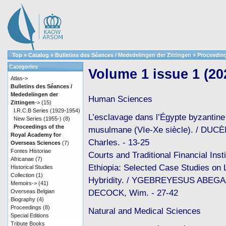
Top
»
Catalog
»
Bulletins des Séances / Mededelingen der Zittingen
»
Proceeding
Categories
Volume 1 issue 1 (20
Atlas->
Bulletins des Séances /
Mededelingen der
Human Sciences
Zittingen
->
(15)
I.R.C.B Series (1929-1954)
L’esclavage dans l’Égypte byzantine
New Series (1955-)
(8)
Proceedings of the
musulmane (VIe-Xe siècle). / DUCÈ
Royal Academy for
Charles. - 13-25
Overseas Sciences
(7)
Fontes Historiae
Courts and Traditional Financial Insti
Africanae
(7)
Ethiopia: Selected Case Studies on 
Historical Studies
Collection
(1)
Hybridity. / YGEBREYESUS ABEGAZ
Memoirs->
(41)
DECOCK, Wim. - 27-42
Overseas Belgian
Biography
(4)
Proceedings
(8)
Natural and Medical Sciences
Special Editions
Tribute Books