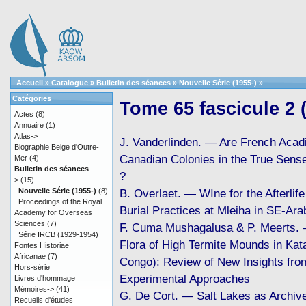
Accueil
»
Catalogue
»
Bulletin des séances
»
Nouvelle Série (1955-)
»
Catégories
Tome 65 fascicule 2 
Actes
(8)
Annuaire
(1)
Atlas->
J. Vanderlinden. — Are French Acad
Biographie Belge d'Outre-
Canadian Colonies in the True Sens
Mer
(4)
Bulletin des séances
-
?
>
(15)
Nouvelle Série (1955-)
(8)
B. Overlaet. — WIne for the Afterlif
Proceedings of the Royal
Burial Practices at Mleiha in SE-Ara
Academy for Overseas
Sciences
(7)
F. Cuma Mushagalusa & P. Meerts. 
Série IRCB (1929-1954)
Flora of High Termite Mounds in Ka
Fontes Historiae
Africanae
(7)
Congo): Review of New Insights fro
Hors-série
Experimental Approaches
Livres d'hommage
Mémoires->
(41)
G. De Cort. — Salt Lakes as Archive
Recueils d'études