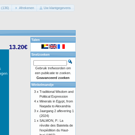
 (136)
Afrekenen
Uw klantgegevens
Talen
13.20€
Snelzoeken
Gebruik trefwoorden om
een publicatie te zoeken.
Geavanceerd zoeken
Winkelmandje
3 x
Traditional Wisdom and
Political Expression
4 x
Minerals in Egypt, from
Naqada to Alexandria
3 x
Jaargang 2 aflevering 1
(2024)
1 x
SALMON, P.: La
révolte des Batetela de
l’expédition du Haut-