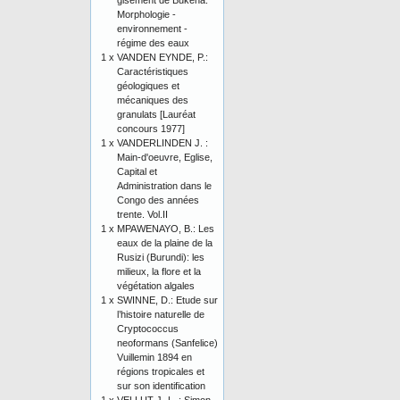
gisement de Bukena.
Morphologie -
environnement -
régime des eaux
1 x
VANDEN EYNDE, P.:
Caractéristiques
géologiques et
mécaniques des
granulats [Lauréat
concours 1977]
1 x
VANDERLINDEN J. :
Main-d'oeuvre, Eglise,
Capital et
Administration dans le
Congo des années
trente. Vol.II
1 x
MPAWENAYO, B.: Les
eaux de la plaine de la
Rusizi (Burundi): les
milieux, la flore et la
végétation algales
1 x
SWINNE, D.: Etude sur
l’histoire naturelle de
Cryptococcus
neoformans (Sanfelice)
Vuillemin 1894 en
régions tropicales et
sur son identification