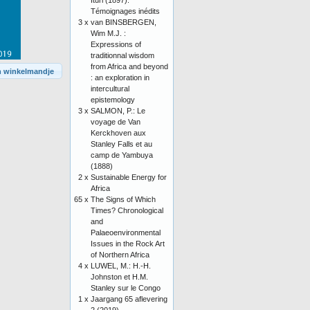
Ituri (1897).
Témoignages inédits
3 x
van BINSBERGEN,
Wim M.J. :
Expressions of
traditionnal wisdom
from Africa and beyond
n winkelmandje
: an exploration in
intercultural
epistemology
3 x
SALMON, P.: Le
voyage de Van
Kerckhoven aux
Stanley Falls et au
camp de Yambuya
(1888)
2 x
Sustainable Energy for
Africa
65 x
The Signs of Which
Times? Chronological
and
Palaeoenvironmental
Issues in the Rock Art
of Northern Africa
4 x
LUWEL, M.: H.-H.
Johnston et H.M.
Stanley sur le Congo
1 x
Jaargang 65 aflevering