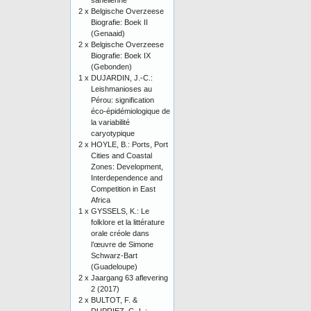
sahélienne
2 x
Belgische Overzeese
Biografie: Boek II
(Genaaid)
2 x
Belgische Overzeese
Biografie: Boek IX
(Gebonden)
1 x
DUJARDIN, J.-C.:
Leishmanioses au
Pérou: signification
éco-épidémiologique de
la variabilité
caryotypique
2 x
HOYLE, B.: Ports, Port
Cities and Coastal
Zones: Development,
Interdependence and
Competition in East
Africa
1 x
GYSSELS, K.: Le
folklore et la littérature
orale créole dans
l’œuvre de Simone
Schwarz-Bart
(Guadeloupe)
2 x
Jaargang 63 aflevering
2 (2017)
2 x
BULTOT, F. &