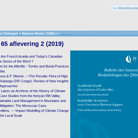
Winkelmandje
r Zittingen
»
Nieuwe Reeks (1955-)
»
65 aflevering 2 (2019)
— Are French Acadia and Today's Canadian
ue Sense of the Word ?
 for the Afterlife - Tombs and Burial Practices
bia.
sa & P. Meerts. —The Peculiar Flora of High
 Katanga (DR Congo): Review of New Insights
 Approaches
 Lakes as Archives of the History of Climate
ase Studies from the Kenyan Rift Valley.
tainable Land Management in Mountains and
itigation: The Moroccan Case.
Gellens. — Impact Modelling of Climate Change
 the Local Scale