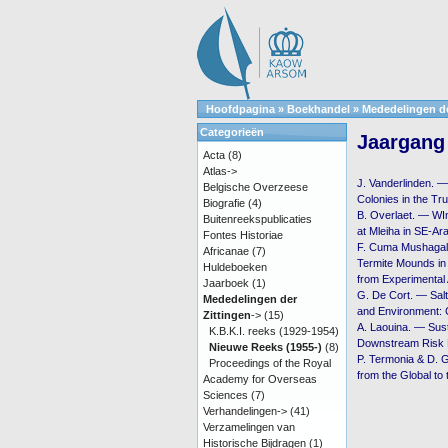
Hoofdpagina
»
Boekhandel
»
Mededelingen de
Categorieën
Jaargang 
Acta
(8)
Atlas->
J. Vanderlinden. 
Belgische Overzeese
Colonies in the Tr
Biografie
(4)
B. Overlaet. — WIne
Buitenreekspublicaties
at Mleiha in SE-Ara
Fontes Historiae
F. Cuma Mushagalu
Africanae
(7)
Termite Mounds in
Huldeboeken
from Experimental
Jaarboek
(1)
G. De Cort. — Salt
Mededelingen der
and Environment: C
Zittingen
->
(15)
A. Laouina. — Sus
K.B.K.I. reeks (1929-1954)
Downstream Risk M
Nieuwe Reeks (1955-)
(8)
P. Termonia & D. 
Proceedings of the Royal
from the Global to
Academy for Overseas
Sciences
(7)
Verhandelingen->
(41)
Verzamelingen van
Historische Bijdragen
(1)