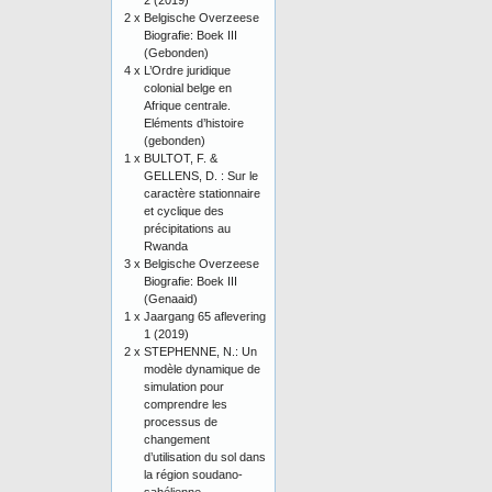
2 (2019)
2 x
Belgische Overzeese
Biografie: Boek III
(Gebonden)
4 x
L’Ordre juridique
colonial belge en
Afrique centrale.
Eléments d’histoire
(gebonden)
1 x
BULTOT, F. &
GELLENS, D. : Sur le
caractère stationnaire
et cyclique des
précipitations au
Rwanda
3 x
Belgische Overzeese
Biografie: Boek III
(Genaaid)
1 x
Jaargang 65 aflevering
1 (2019)
2 x
STEPHENNE, N.: Un
modèle dynamique de
simulation pour
comprendre les
processus de
changement
d’utilisation du sol dans
la région soudano-