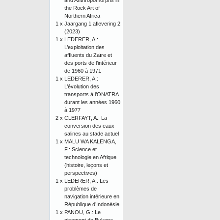
and Anthropomorphs in
the Rock Art of
Northern Africa
1 x
Jaargang 1 aflevering 2
(2023)
1 x
LEDERER, A.:
L’exploitation des
affluents du Zaïre et
des ports de l’intérieur
de 1960 à 1971
1 x
LEDERER, A.:
L’évolution des
transports à l’ONATRA
durant les années 1960
à 1977
2 x
CLERFAYT, A.: La
conversion des eaux
salines au stade actuel
1 x
MALU WA KALENGA,
F.: Science et
technologie en Afrique
(histoire, leçons et
perspectives)
1 x
LEDERER, A.: Les
problèmes de
navigation intérieure en
République d’Indonésie
1 x
PANOU, G.: Le