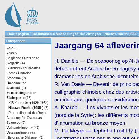
Hoofdpagina
»
Boekhandel
»
Mededelingen der Zittingen
»
Nieuwe Reeks (1955-
Categorieën
Jaargang 64 afleveri
Acta
(8)
Atlas->
Belgische Overzeese
H. Daniëls — De soapoorlog op Al-J
Biografie
(4)
debat omtrent Arabische en nagesy
Buitenreekspublicaties
Fontes Historiae
dramaseries en Arabische identiteits
Africanae
(7)
Huldeboeken
R. Van Daele — Devenir de principe
Jaarboek
(1)
calligraphie chinoise chez des artist
Mededelingen der
Zittingen
->
(15)
occidentaux: quelques considératio
K.B.K.I. reeks (1929-1954)
A. Kharobi — Les vivants et les mor
Nieuwe Reeks (1955-)
(8)
Proceedings of the Royal
(nord de la Syrie): les différents mo
Academy for Overseas
d’inhumation au bronze moyen
Sciences
(7)
Verhandelingen->
(41)
M. De Meyer — Tephritid Fruit Fly (D
Verzamelingen van
Tephritidae) Invasions in and out of 
Historische Bijdragen
(1)