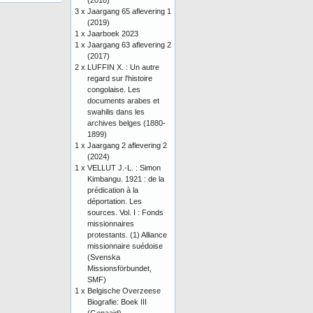
(2018)
3 x
Jaargang 65 aflevering 1
(2019)
1 x
Jaarboek 2023
1 x
Jaargang 63 aflevering 2
(2017)
2 x
LUFFIN X. : Un autre
regard sur l'histoire
congolaise. Les
documents arabes et
swahilis dans les
archives belges (1880-
1899)
1 x
Jaargang 2 aflevering 2
(2024)
1 x
VELLUT J.-L. : Simon
Kimbangu. 1921 : de la
prédication à la
déportation. Les
sources. Vol. I : Fonds
missionnaires
protestants. (1) Alliance
missionnaire suédoise
(Svenska
Missionsförbundet,
SMF)
1 x
Belgische Overzeese
Biografie: Boek III