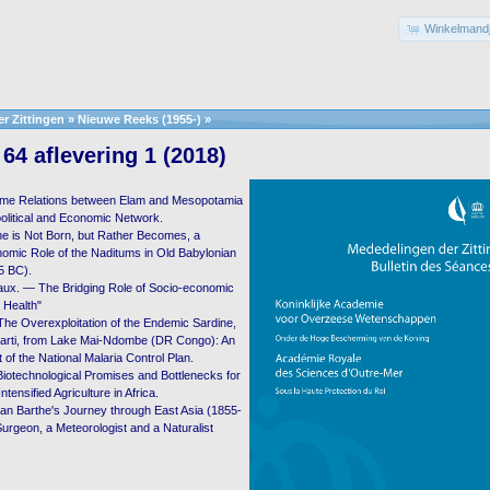
Winkelmandj
r Zittingen
»
Nieuwe Reeks (1955-)
»
64 aflevering 1 (2018)
time Relations between Elam and Mesopotamia
olitical and Economic Network.
e is Not Born, but Rather Becomes, a
omic Role of the Naditums in Old Babylonian
5 BC).
aux. — The Bridging Role of Socio-economic
 Health"
he Overexploitation of the Endemic Sardine,
arti, from Lake Mai-Ndombe (DR Congo): An
of the National Malaria Control Plan.
iotechnological Promises and Bottlenecks for
tensified Agriculture in Africa.
ean Barthe's Journey through East Asia (1855-
urgeon, a Meteorologist and a Naturalist