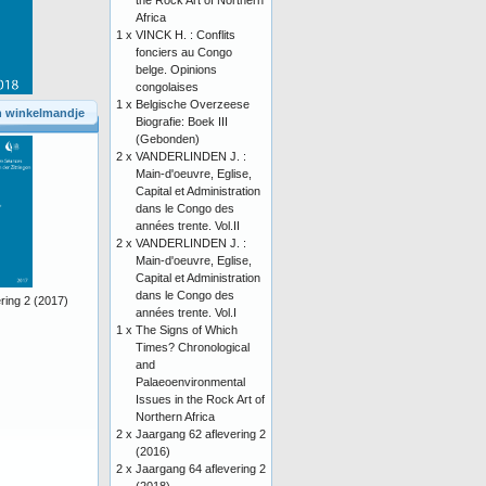
the Rock Art of Northern
Africa
1 x
VINCK H. : Conflits
fonciers au Congo
belge. Opinions
congolaises
1 x
Belgische Overzeese
n winkelmandje
Biografie: Boek III
(Gebonden)
2 x
VANDERLINDEN J. :
Main-d'oeuvre, Eglise,
Capital et Administration
dans le Congo des
années trente. Vol.II
2 x
VANDERLINDEN J. :
Main-d'oeuvre, Eglise,
Capital et Administration
dans le Congo des
ring 2 (2017)
années trente. Vol.I
1 x
The Signs of Which
Times? Chronological
and
Palaeoenvironmental
Issues in the Rock Art of
Northern Africa
2 x
Jaargang 62 aflevering 2
(2016)
2 x
Jaargang 64 aflevering 2