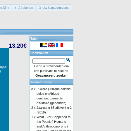
e (34)
Afrekenen
Uw klantgegevens
Talen
13.20€
Snelzoeken
Gebruik trefwoorden om
een publicatie te zoeken.
Geavanceerd zoeken
Winkelmandje
8 x
L’Ordre juridique colonial
belge en Afrique
centrale. Eléments
d’histoire (gebonden)
2 x
Jaargang 65 aflevering 2
(2019)
1 x
What Ever Happened to
the People? Humans
and Anthropomorphs in