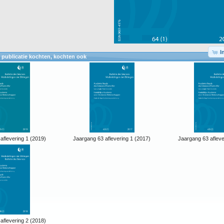
I
 publicatie kochten, kochten ook
aflevering 1 (2019)
Jaargang 63 aflevering 1 (2017)
Jaargang 63 afleve
aflevering 2 (2018)