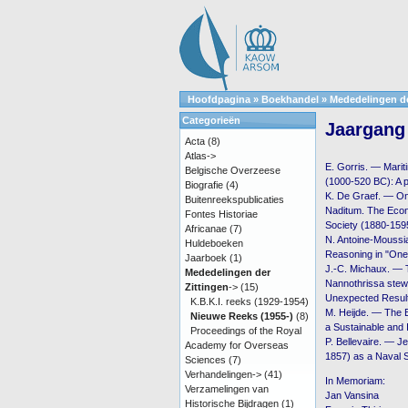
Hoofdpagina
»
Boekhandel
»
Mededelingen de
Categorieën
Jaargang 
Acta
(8)
Atlas->
E. Gorris. — Mari
Belgische Overzeese
(1000-520 BC): A p
Biografie
(4)
K. De Graef. — On
Buitenreekspublicaties
Naditum. The Econ
Fontes Historiae
Society (1880-159
Africanae
(7)
N. Antoine-Moussi
Huldeboeken
Reasoning in "One
Jaarboek
(1)
J.-C. Michaux. — T
Mededelingen der
Nannothrissa stew
Zittingen
->
(15)
Unexpected Result 
K.B.K.I. reeks (1929-1954)
M. Heijde. — The B
Nieuwe Reeks (1955-)
(8)
a Sustainable and In
Proceedings of the Royal
P. Bellevaire. — J
Academy for Overseas
1857) as a Naval S
Sciences
(7)
Verhandelingen->
(41)
In Memoriam:
Verzamelingen van
Jan Vansina
Historische Bijdragen
(1)