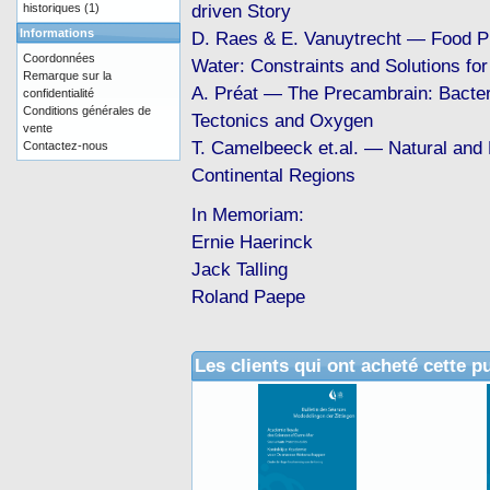
driven Story
historiques
(1)
Informations
D. Raes & E. Vanuytrecht — Food P
Coordonnées
Water: Constraints and Solutions for
Remarque sur la
A. Préat — The Precambrain: Bacter
confidentialité
Conditions générales de
Tectonics and Oxygen
vente
T. Camelbeeck et.al. — Natural and
Contactez-nous
Continental Regions
In Memoriam:
Ernie Haerinck
Jack Talling
Roland Paepe
Les clients qui ont acheté cette p