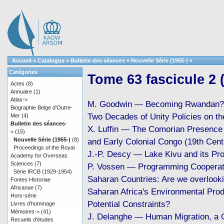
Accueil
»
Catalogue
»
Bulletin des séances
»
Nouvelle Série (1955-)
»
Catégories
Tome 63 fascicule 2 
Actes
(8)
Annuaire
(1)
Atlas->
M. Goodwin — Becoming Rwandan? 
Biographie Belge d'Outre-
Two Decades of Unity Policies on t
Mer
(4)
Bulletin des séances
-
X. Luffin — The Comorian Presence 
>
(15)
Nouvelle Série (1955-)
(8)
and Early Colonial Congo (19th Cen
Proceedings of the Royal
J.-P. Descy — Lake Kivu and its Pr
Academy for Overseas
Sciences
(7)
P. Vossen — Programming Cooperati
Série IRCB (1929-1954)
Saharan Countries: Are we overlook
Fontes Historiae
Africanae
(7)
Saharan Africa's Environmental Prod
Hors-série
Potential Constraints?
Livres d'hommage
Mémoires->
(41)
J. Delanghe — Human Migration, a 
Recueils d'études