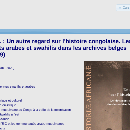
Cart 
 : Un autre regard sur l'histoire congolaise. Le
 arabes et swahilis dans les archives belges
9)
 tab., 2020)
termes swahilis et arabes
rique et culturel
re en Afrique
musulmane au Congo à la veille de la colonisation
wahilis à l’est
 Azande
e l’EIC et les communautés arabo-musulmanes
acts