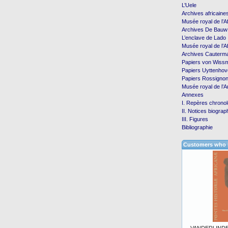
L’Uele
Archives africaine
Musée royal de l’A
Archives De Bauw
L’enclave de Lado
Musée royal de l’A
Archives Cauterm
Papiers von Wiss
Papiers Uyttenhov
Papiers Rossigno
Musée royal de l’
Annexes
I. Repères chrono
II. Notices biogra
III. Figures
Bibliographie
Customers who b