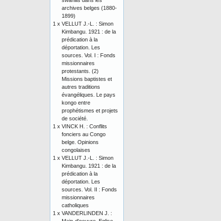
swahilis dans les
archives belges (1880-
1899)
1 x
VELLUT J.-L. : Simon
Kimbangu. 1921 : de la
prédication à la
déportation. Les
sources. Vol. I : Fonds
missionnaires
protestants. (2)
Missions baptistes et
autres traditions
évangéliques. Le pays
kongo entre
prophétismes et projets
de société.
1 x
VINCK H. : Conflits
fonciers au Congo
belge. Opinions
congolaises
1 x
VELLUT J.-L. : Simon
Kimbangu. 1921 : de la
prédication à la
déportation. Les
sources. Vol. II : Fonds
missionnaires
catholiques
1 x
VANDERLINDEN J. :