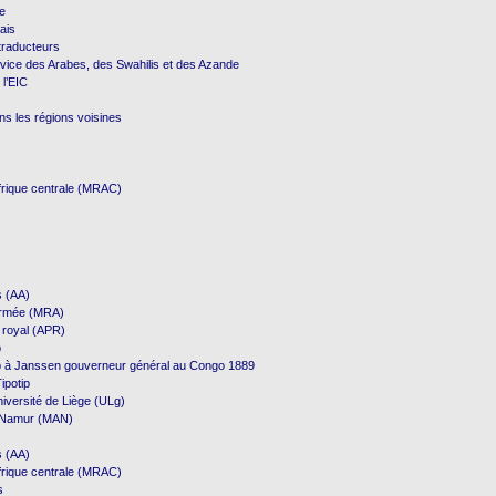
re
ais
 traducteurs
vice des Arabes, des Swahilis et des Azande
 l’EIC
ns les régions voisines
frique centrale (MRAC)
s (AA)
Armée (MRA)
 royal (APR)
p
p à Janssen gouverneur général au Congo 1889
ipotip
niversité de Liège (ULg)
e Namur (MAN)
s (AA)
frique centrale (MRAC)
s