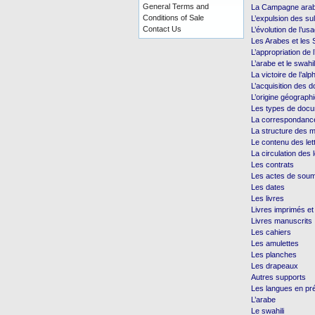
General Terms and
La Campagne arab
Conditions of Sale
L’expulsion des s
Contact Us
L’évolution de l’us
Les Arabes et les 
L’appropriation de l
L’arabe et le swahil
La victoire de l’alp
L’acquisition des 
L’origine géograp
Les types de doc
La correspondanc
La structure des mi
Le contenu des let
La circulation des l
Les contrats
Les actes de soum
Les dates
Les livres
Livres imprimés et 
Livres manuscrits
Les cahiers
Les amulettes
Les planches
Les drapeaux
Autres supports
Les langues en pr
L’arabe
Le swahili