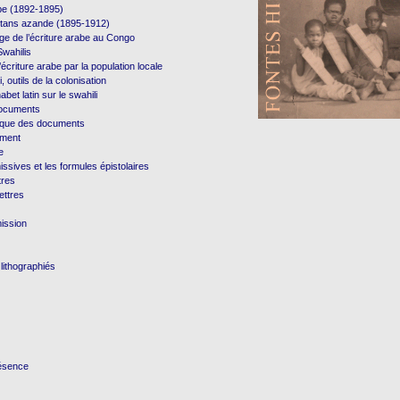
e (1892-1895)
ultans azande (1895-1912)
age de l’écriture arabe au Congo
Swahilis
’écriture arabe par la population locale
i, outils de la colonisation
habet latin sur le swahili
documents
hique des documents
ument
e
ssives et les formules épistolaires
tres
ettres
ission
lithographiés
ésence