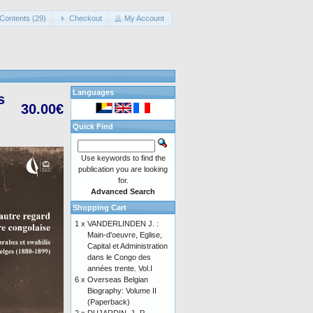
Contents (29)
Checkout
My Account
Languages
s
30.00€
Quick Find
Use keywords to find the
publication you are looking
for.
Advanced Search
Shopping Cart
1 x
VANDERLINDEN J. :
Main-d'oeuvre, Eglise,
Capital et Administration
dans le Congo des
années trente. Vol.I
6 x
Overseas Belgian
Biography: Volume II
(Paperback)