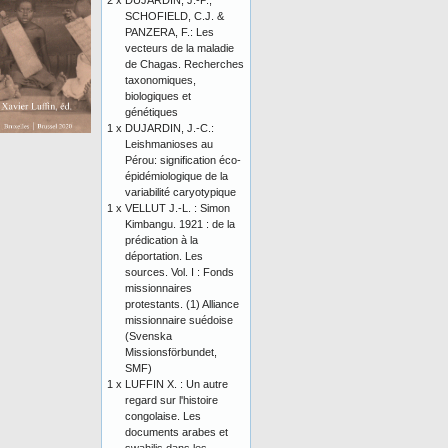
2 x
DUJARDIN, J.-P.,
SCHOFIELD, C.J. &
PANZERA, F.: Les
vecteurs de la maladie
de Chagas. Recherches
taxonomiques,
biologiques et
génétiques
1 x
DUJARDIN, J.-C.:
Leishmanioses au
Pérou: signification éco-
épidémiologique de la
variabilité caryotypique
1 x
VELLUT J.-L. : Simon
Kimbangu. 1921 : de la
prédication à la
déportation. Les
sources. Vol. I : Fonds
missionnaires
protestants. (1) Alliance
missionnaire suédoise
(Svenska
Missionsförbundet,
SMF)
1 x
LUFFIN X. : Un autre
regard sur l'histoire
congolaise. Les
documents arabes et