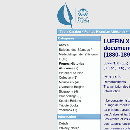
Top
»
Catalog
»
Fontes Historiae Africanae
»
Categories
LUFFIN X.
Atlas->
documents
Bulletins des Séances /
(1880-189
Mededelingen der Zittingen-
>
(15)
LUFFIN. X. (Eds)
Fontes Historiae
(391 pp., 11 fig., 5
Africanae
(7)
Historical Studies
CONTENTS
Collection
(1)
Remerciements
Memoirs->
(41)
Transcription des 
Overseas Belgian
Introduction
Biography
(4)
Proceedings
(8)
I. Le contexte histo
Special Editions
L’usage de l’écritu
Tribute Books
La présence arabo-
Yearbook
(1)
Les Arabes et les S
Information
Les Arabes et les
Details
Les rapports entr
Privacy Notice
Les premiers cont