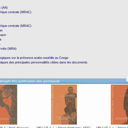
s (AA)
frique centrale (MRAC)
frique centrale (MRAC)
an
mann
e
n
Armée (MRA)
logiques sur la présence arabo-swahilie au Congo
phiques des principales personnalités citées dans les documents
ought this publication also purchased