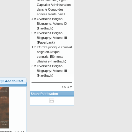
Main-d'oeuvre, Eglise,
Capital et Administration
dans le Congo des
années trente. Vol.II
4 x
Overseas Belgian
Biography: Volume IX
(Hardback)
5 x
Overseas Belgian
Biography: Volume III
(Paperback)
1 x
L’Ordre juridique colonial
belge en Afrique
centrale. Eléments
d’histoire (hardback)
3 x
Overseas Belgian
Biography: Volume III
(Hardback)
Add to Cart
905.30€
Share Publication