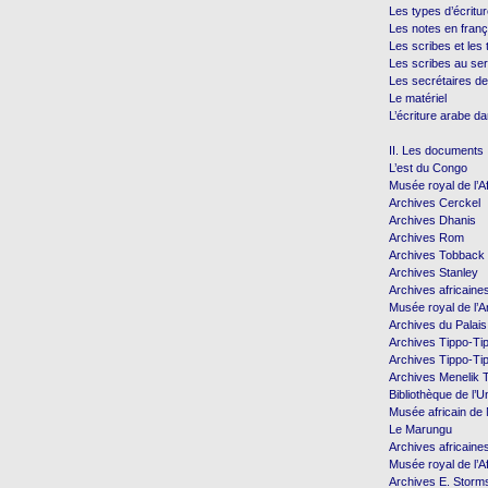
Les types d’écritu
Les notes en franç
Les scribes et les
Les scribes au ser
Les secrétaires de
Le matériel
L’écriture arabe da
II. Les documents
L’est du Congo
Musée royal de l’A
Archives Cerckel
Archives Dhanis
Archives Rom
Archives Tobback
Archives Stanley
Archives africaine
Musée royal de l’
Archives du Palais
Archives Tippo-Ti
Archives Tippo-Ti
Archives Menelik T
Bibliothèque de l’U
Musée africain d
Le Marungu
Archives africaine
Musée royal de l’A
Archives E. Storm