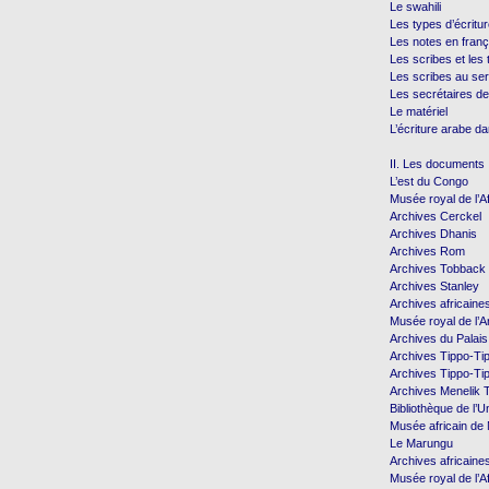
Le swahili
Les types d’écritu
Les notes en franç
Les scribes et les
Les scribes au ser
Les secrétaires de
Le matériel
L’écriture arabe da
II. Les documents
L’est du Congo
Musée royal de l’A
Archives Cerckel
Archives Dhanis
Archives Rom
Archives Tobback
Archives Stanley
Archives africaine
Musée royal de l’
Archives du Palais
Archives Tippo-Ti
Archives Tippo-Ti
Archives Menelik T
Bibliothèque de l’U
Musée africain d
Le Marungu
Archives africaine
Musée royal de l’A