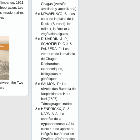
Kimbangu. 1921 :
Chagas (versión
 déportation. Les
ampliada y actualizada)
ds missionnaires
6 x
MPAWENAYO, B.: Les
ues
eaux de la plaine de la
Rusizi (Burundi): les
milieux, la flore et la
végétation algales
6 x
DUJARDIN, J.-P.,
SCHOFIELD, C.J. &
PANZERA, F.: Les
vecteurs de la maladie
de Chagas.
Recherches
taxonomiques,
biologiques et
génétiques
etween the Two
5 x
SALMON, P.: La
ars
révolte des Batetela de
l’expédition du Haut-
Ituri (1897).
Témoignages inédits
3 x
HENDRICKX, G. &
NAPALA, A.: Le
contrôle de la
trypanosomose « à la
carte »: une approche
intégrée basée sur un
Système d’Information