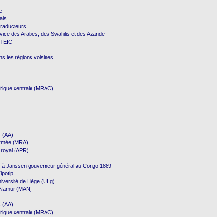
re
ais
 traducteurs
vice des Arabes, des Swahilis et des Azande
 l’EIC
ns les régions voisines
frique centrale (MRAC)
s (AA)
Armée (MRA)
 royal (APR)
p
p à Janssen gouverneur général au Congo 1889
ipotip
niversité de Liège (ULg)
e Namur (MAN)
s (AA)
frique centrale (MRAC)