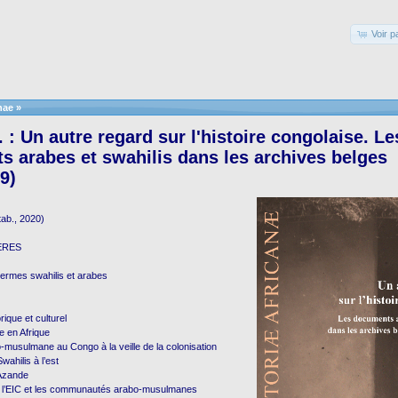
Voir p
nae
»
 : Un autre regard sur l'histoire congolaise. Le
 arabes et swahilis dans les archives belges
9)
 tab., 2020)
ERES
termes swahilis et arabes
rique et culturel
re en Afrique
musulmane au Congo à la veille de la colonisation
wahilis à l’est
 Azande
e l’EIC et les communautés arabo-musulmanes