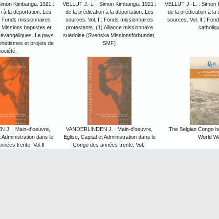
Simon Kimbangu. 1921 :
VELLUT J.-L. : Simon Kimbangu. 1921 :
VELLUT J.-L. : Simon 
n à la déportation. Les
de la prédication à la déportation. Les
de la prédication à la
 : Fonds missionnaires
sources. Vol. I : Fonds missionnaires
sources. Vol. II : Fon
) Missions baptistes et
protestants. (1) Alliance missionnaire
catholiq
s évangéliques. Le pays
suédoise (Svenska Missionsförbundet,
hétismes et projets de
SMF)
société.
J. : Main-d'oeuvre,
VANDERLINDEN J. : Main-d'oeuvre,
The Belgian Congo b
t Administration dans le
Eglise, Capital et Administration dans le
World W
nées trente. Vol.II
Congo des années trente. Vol.I