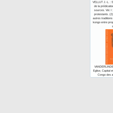
VELLUT J.-L. : 
de la prédicatio
sources. Vol. I
protestants. (2
autres tradition
kongo entre prop
VANDERLINDEN 
Eglise, Capital e
Congo des an