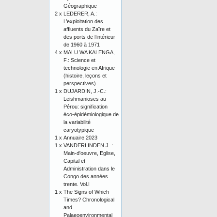
Géographique
2 x
LEDERER, A.:
L’exploitation des
affluents du Zaïre et
des ports de l’intérieur
de 1960 à 1971
4 x
MALU WA KALENGA,
F.: Science et
technologie en Afrique
(histoire, leçons et
perspectives)
1 x
DUJARDIN, J.-C.:
Leishmanioses au
Pérou: signification
éco-épidémiologique de
la variabilité
caryotypique
1 x
Annuaire 2023
1 x
VANDERLINDEN J. :
Main-d'oeuvre, Eglise,
Capital et
Administration dans le
Congo des années
trente. Vol.I
1 x
The Signs of Which
Times? Chronological
and
Palaeoenvironmental