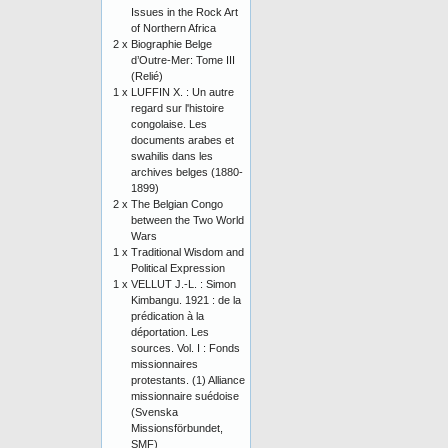
Issues in the Rock Art
of Northern Africa
2 x
Biographie Belge
d’Outre-Mer: Tome III
(Relié)
1 x
LUFFIN X. : Un autre
regard sur l'histoire
congolaise. Les
documents arabes et
swahilis dans les
archives belges (1880-
1899)
2 x
The Belgian Congo
between the Two World
Wars
1 x
Traditional Wisdom and
Political Expression
1 x
VELLUT J.-L. : Simon
Kimbangu. 1921 : de la
prédication à la
déportation. Les
sources. Vol. I : Fonds
missionnaires
protestants. (1) Alliance
missionnaire suédoise
(Svenska
Missionsförbundet,
SMF)