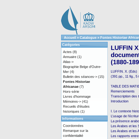
Accueil
»
Catalogue
»
Fontes Historiae Africa
Catégories
LUFFIN X.
Actes
(8)
documents
Annuaire
(1)
(1880-189
Atlas->
Biographie Belge d'Outre-
LUFFIN. X. (Eds)
Mer
(4)
(391 pp., 11 fig., 5
Bulletin des séances->
(15)
Fontes Historiae
TABLE DES MATI
Africanae
(7)
Remerciements
Hors-série
Transcription des 
Livres d'hommage
Introduction
Mémoires->
(41)
Recueils d'études
I. Le contexte histo
historiques
(1)
L’usage de l’écritu
Informations
La présence arabo-
Coordonnées
Les Arabes et les S
Remarque sur la
Les Arabes et les
confidentialité
Les rapports entr