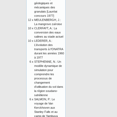
géologiques et
mécaniques des
granulats [Lauréat
concours 1977]
12 x
MEULENBERGH, J.:
La mangrove zaïroise
10 x
CLERFAYT, A.: La
conversion des eaux
salines au stade actuel
10 x
LEDERER, A.:
L’évolution des
transports à l’ONATRA
durant les années 1960
à 1977
6 x
STEPHENNE, N.: Un
modèle dynamique de
simulation pour
comprendre les
processus de
changement
d’utilisation du sol dans
la région soudano-
sahélienne
6 x
SALMON, P.: Le
voyage de Van
Kerckhoven aux
Stanley Falls et au
camp de Yambuya