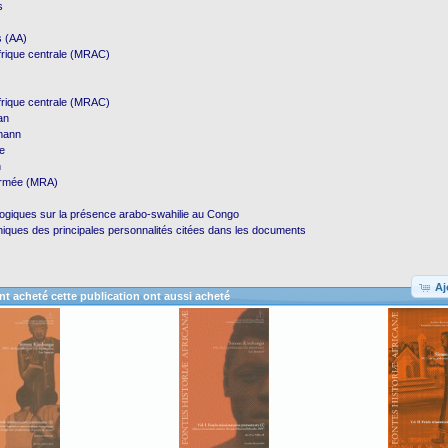
s
s (AA)
frique centrale (MRAC)
frique centrale (MRAC)
an
mann
e
n
Armée (MRA)
logiques sur la présence arabo-swahilie au Congo
phiques des principales personnalités citées dans les documents
Aj
ont acheté cette publication ont aussi acheté