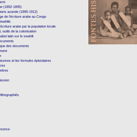
acts
e (1892-1895)
ultans azande (1895-1912)
age de l’écriture arabe au Congo
Swahilis
’écriture arabe par la population locale
i, outils de la colonisation
habet latin sur le swahili
documents
hique des documents
ument
e
ssives et les formules épistolaires
tres
ettres
ission
lithographiés
ésence