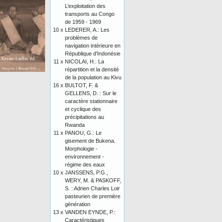
L’exploitation des
transports au Congo
de 1959 - 1969
10 x
LEDERER, A.: Les
problèmes de
navigation intérieure en
République d’Indonésie
11 x
NICOLAI, H.: La
répartition et la densité
de la population au Kivu
16 x
BULTOT, F. &
GELLENS, D. : Sur le
caractère stationnaire
et cyclique des
précipitations au
Rwanda
11 x
PANOU, G.: Le
gisement de Bukena.
Morphologie -
environnement -
régime des eaux
10 x
JANSSENS, P.G.,
WERY, M. & PASKOFF,
S. : Adrien Charles Loir
pasteurien de première
génération
13 x
VANDEN EYNDE, P.:
Caractéristiques