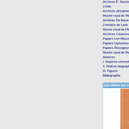
Archives E. Storm
L’Uele
Archives africaine
Musée royal de l’A
Archives De Bauw
L’enclave de Lado
Musée royal de l’A
Archives Cauterm
Papiers von Wiss
Papiers Uyttenhov
Papiers Rossigno
Musée royal de l’
Annexes
I. Repères chrono
II. Notices biogra
III. Figures
Bibliographie
Les clients qui 