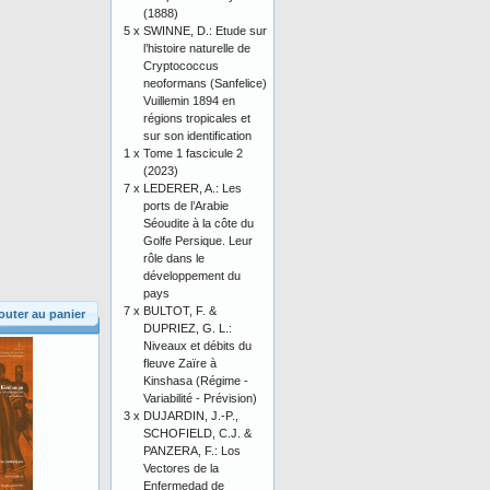
(1888)
5 x
SWINNE, D.: Etude sur
l’histoire naturelle de
Cryptococcus
neoformans (Sanfelice)
Vuillemin 1894 en
régions tropicales et
sur son identification
1 x
Tome 1 fascicule 2
(2023)
7 x
LEDERER, A.: Les
ports de l’Arabie
Séoudite à la côte du
Golfe Persique. Leur
rôle dans le
développement du
pays
7 x
BULTOT, F. &
outer au panier
DUPRIEZ, G. L.:
Niveaux et débits du
fleuve Zaïre à
Kinshasa (Régime -
Variabilité - Prévision)
3 x
DUJARDIN, J.-P.,
SCHOFIELD, C.J. &
PANZERA, F.: Los
Vectores de la
Enfermedad de