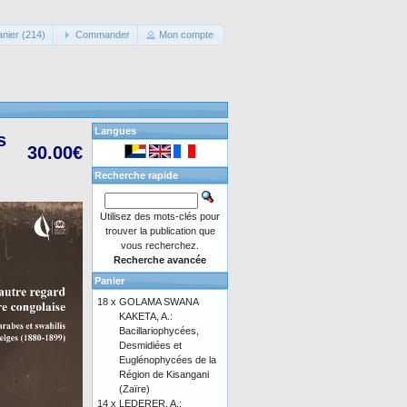
anier (214)
Commander
Mon compte
Langues
s
30.00€
Recherche rapide
Utilisez des mots-clés pour
trouver la publication que
vous recherchez.
Recherche avancée
Panier
18 x
GOLAMA SWANA
KAKETA, A.:
Bacillariophycées,
Desmidiées et
Euglénophycées de la
Région de Kisangani
(Zaïre)
14 x
LEDERER, A.: