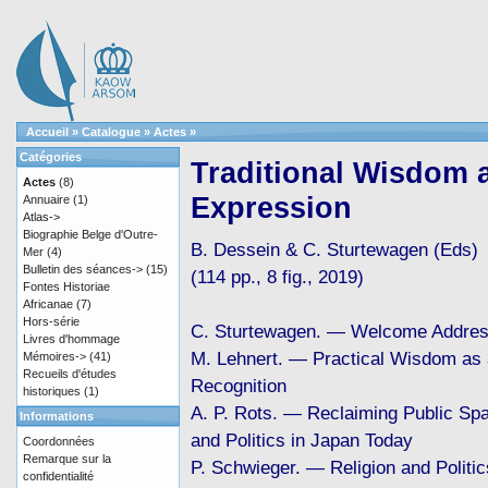
Accueil
»
Catalogue
»
Actes
»
Catégories
Traditional Wisdom a
Actes
(8)
Expression
Annuaire
(1)
Atlas->
Biographie Belge d'Outre-
B. Dessein & C. Sturtewagen (Eds)
Mer
(4)
Bulletin des séances->
(15)
(114 pp., 8 fig., 2019)
Fontes Historiae
Africanae
(7)
Hors-série
C. Sturtewagen. — Welcome Addre
Livres d'hommage
M. Lehnert. — Practical Wisdom as
Mémoires->
(41)
Recueils d'études
Recognition
historiques
(1)
A. P. Rots. — Reclaiming Public Spa
Informations
and Politics in Japan Today
Coordonnées
Remarque sur la
P. Schwieger. — Religion and Politic
confidentialité