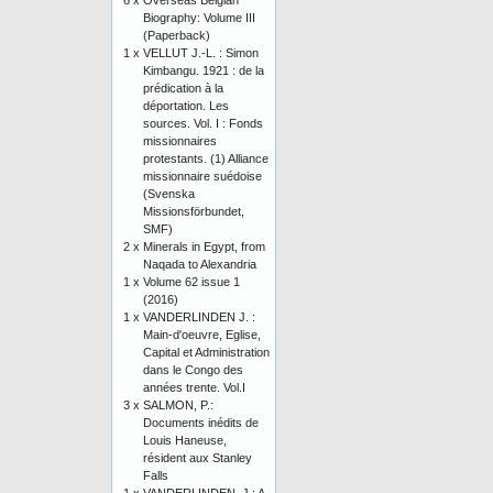
6 x
Overseas Belgian
Biography: Volume III
(Paperback)
1 x
VELLUT J.-L. : Simon
Kimbangu. 1921 : de la
prédication à la
déportation. Les
sources. Vol. I : Fonds
missionnaires
protestants. (1) Alliance
missionnaire suédoise
(Svenska
Missionsförbundet,
SMF)
2 x
Minerals in Egypt, from
Naqada to Alexandria
1 x
Volume 62 issue 1
(2016)
1 x
VANDERLINDEN J. :
Main-d'oeuvre, Eglise,
Capital et Administration
dans le Congo des
années trente. Vol.I
3 x
SALMON, P.:
Documents inédits de
Louis Haneuse,
résident aux Stanley
Falls