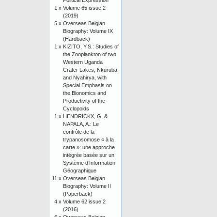
Political Expression
1 x
Volume 65 issue 2
(2019)
5 x
Overseas Belgian
Biography: Volume IX
(Hardback)
1 x
KIZITO, Y.S.: Studies of
the Zooplankton of two
Western Uganda
Crater Lakes, Nkuruba
and Nyahirya, with
Special Emphasis on
the Bionomics and
Productivity of the
Cyclopoids
1 x
HENDRICKX, G. &
NAPALA, A.: Le
contrôle de la
trypanosomose « à la
carte »: une approche
intégrée basée sur un
Système d’Information
Géographique
11 x
Overseas Belgian
Biography: Volume II
(Paperback)
4 x
Volume 62 issue 2
(2016)