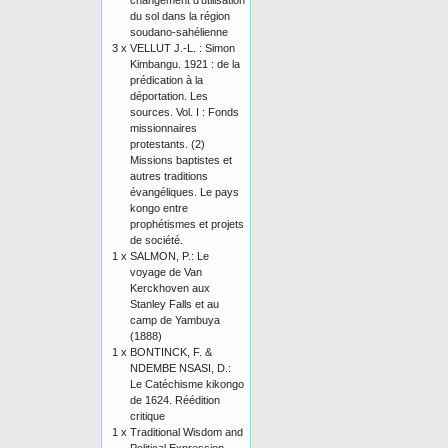
changement d’utilisation
du sol dans la région
soudano-sahélienne
3 x
VELLUT J.-L. : Simon
Kimbangu. 1921 : de la
prédication à la
déportation. Les
sources. Vol. I : Fonds
missionnaires
protestants. (2)
Missions baptistes et
autres traditions
évangéliques. Le pays
kongo entre
prophétismes et projets
de société.
1 x
SALMON, P.: Le
voyage de Van
Kerckhoven aux
Stanley Falls et au
camp de Yambuya
(1888)
1 x
BONTINCK, F. &
NDEMBE NSASI, D.:
Le Catéchisme kikongo
de 1624. Réédition
critique
1 x
Traditional Wisdom and