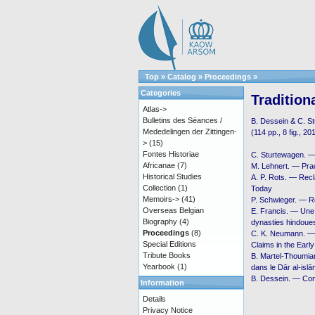
Top
»
Catalog
»
Proceedings
»
Categories
Tradition
Atlas->
Bulletins des Séances /
B. Dessein & C. S
Mededelingen der Zittingen-
(114 pp., 8 fig., 20
>
(15)
Fontes Historiae
C. Sturtewagen. 
Africanae
(7)
M. Lehnert. — Pra
Historical Studies
A. P. Rots. — Recl
Collection
(1)
Today
Memoirs->
(41)
P. Schwieger. — Re
Overseas Belgian
E. Francis. — Une 
Biography
(4)
dynasties hindoues
Proceedings
(8)
C. K. Neumann. — Ḳ
Special Editions
Claims in the Ear
Tribute Books
B. Martel-Thoumian.
Yearbook
(1)
dans le Dār al-isl
B. Dessein. — Con
Information
Details
Privacy Notice