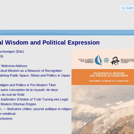
Cart 
al Wisdom and Political Expression
turtewagen (Eds)
19)
— Welcome Address
ctical Wisdom as a Measure of Recognition
aiming Public Space: Shinto and Politics in Japan
ligion and Politics in Pre-Modern Tibet
autre conception de la royauté: de deux
 du sud de l’Inde
adīmden: A Notion of Truth Turning into Legal
ly Modern Ottoman Empire
 — Itinéraires chiites: pouvoir politique et religion
ām médiéval
clusions