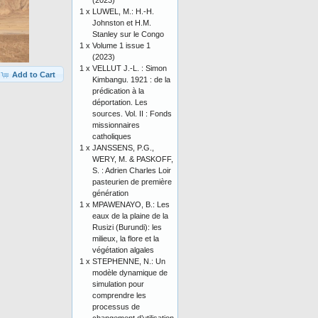
(2023)
1 x
LUWEL, M.: H.-H.
Johnston et H.M.
Stanley sur le Congo
1 x
Volume 1 issue 1
(2023)
1 x
VELLUT J.-L. : Simon
Add to Cart
Kimbangu. 1921 : de la
prédication à la
déportation. Les
sources. Vol. II : Fonds
missionnaires
catholiques
1 x
JANSSENS, P.G.,
WERY, M. & PASKOFF,
S. : Adrien Charles Loir
pasteurien de première
génération
1 x
MPAWENAYO, B.: Les
eaux de la plaine de la
Rusizi (Burundi): les
milieux, la flore et la
végétation algales
1 x
STEPHENNE, N.: Un
modèle dynamique de
simulation pour
comprendre les
processus de