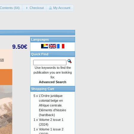
Contents (64)
Checkout
My Account
Languages
9.50€
Quick Find
Use keywords to find the
publication you are looking
for.
Advanced Search
Shopping Cart
5 x
L’Ordre juridique
colonial belge en
Afrique centrale.
Eléments d’histoire
(hardback)
1 x
Volume 2 issue 1
(2024)
1 x
Volume 1 issue 2