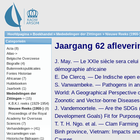
Hoofdpagina
»
Boekhandel
»
Mededelingen der Zittingen
»
Nieuwe Reeks (1955-
Categorieën
Jaargang 62 afleveri
Acta
(8)
Atlas->
Belgische Overzeese
J. May. — Le XXIe siècle sera celui 
Biografie
(4)
démographie africaine
Buitenreekspublicaties
Fontes Historiae
E. De Clercq. — De Indische epen e
Africanae
(7)
Huldeboeken
S. Vanwambeke. — Pathogens in an
Jaarboek
(1)
World: A Geographical Perspective 
Mededelingen der
Zittingen
->
(15)
Zoonotic and Vector-borne Diseases
K.B.K.I. reeks (1929-1954)
J. Vandemoortele. — Are the SDGs 
Nieuwe Reeks (1955-)
(8)
Proceedings of the Royal
Development Goals) Fit for Purpose
Academy for Overseas
T. T. H. Ngo. et al. — Clam Farming 
Sciences
(7)
Verhandelingen->
(41)
Binh province, Vietnam: Impacts an
Verzamelingen van
Causes
Historische Bijdragen
(1)