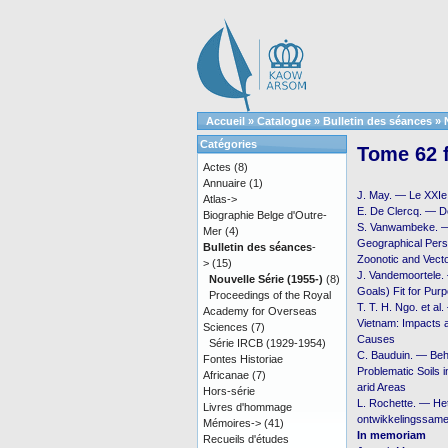
Accueil
»
Catalogue
»
Bulletin des séances
»
Catégories
Tome 62 f
Actes
(8)
Annuaire
(1)
J. May. — Le XXIe 
Atlas->
E. De Clercq. — D
Biographie Belge d'Outre-
S. Vanwambeke. — 
Mer
(4)
Geographical Pers
Bulletin des séances
-
Zoonotic and Vect
>
(15)
J. Vandemoortele.
Nouvelle Série (1955-)
(8)
Goals) Fit for Pur
Proceedings of the Royal
T. T. H. Ngo. et a
Academy for Overseas
Vietnam: Impacts 
Sciences
(7)
Causes
Série IRCB (1929-1954)
C. Bauduin. — Beh
Fontes Historiae
Problematic Soils 
Africanae
(7)
arid Areas
Hors-série
L. Rochette. — Het
Livres d'hommage
ontwikkelingssame
Mémoires->
(41)
In memoriam
Recueils d'études