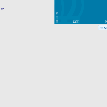
enga
Aj