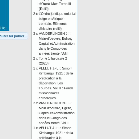
d’Outre-Mer: Tome III
(Relié)
2 x
L’Ordre juridique colonial
belge en Afrique
centrale. Eléments
d’histoire (relié)
3 x
VANDERLINDEN J. :
outer au panier
Main-d'oeuvre, Eglise,
Capital et Administration
dans le Congo des
années trente. Vol.I
2 x
Tome 1 fascicule 2
(2023)
1 x
VELLUT J.-L. : Simon
Kimbangu. 1921 : de la
prédication à la
déportation. Les
sources. Vol. II : Fonds
missionnaires
catholiques
2 x
VANDERLINDEN J. :
Main-d'oeuvre, Eglise,
Capital et Administration
dans le Congo des
années trente. Vol.II
1 x
VELLUT J.-L. : Simon
Kimbangu. 1921 : de la
prédication à la