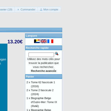
panier (19)
Commander
Mon compte
Langues
13.20€
Recherche rapide
Utilisez des mots-clés pour
trouver la publication que
vous recherchez.
Recherche avancée
Panier
2 x
Tome 62 fascicule 1
(2016)
2 x
Tome 2 fascicule 2
(2024)
1 x
Biographie Belge
d'Outre-Mer: Tome IX
(Relié)
1 x
Biographie Belge