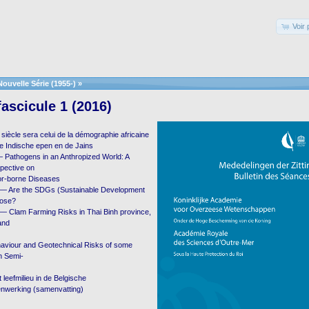
Voir 
Nouvelle Série (1955-)
»
ascicule 1 (2016)
siècle sera celui de la démographie africaine
e Indische epen en de Jains
Pathogens in an Anthropized World: A
pective on
or-borne Diseases
 — Are the SDGs (Sustainable Development
pose?
l. — Clam Farming Risks in Thai Binh province,
and
aviour and Geotechnical Risks of some
in Semi-
 leefmilieu in de Belgische
nwerking (samenvatting)